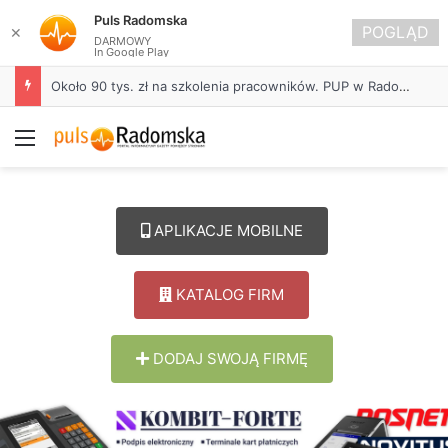
Puls Radomska
POGLĄD
✕
DARMOWY
In Google Play
Około 90 tys. zł na szkolenia pracowników. PUP w Radomsku ogłasza nabór wniosków
Menu
APLIKACJE MOBILNE
KATALOG FIRM
DODAJ SWOJĄ FIRMĘ