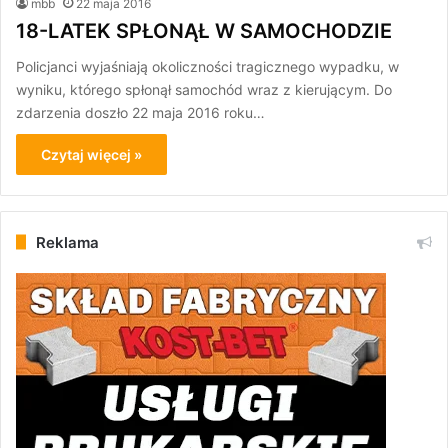
mbb
22 maja 2016
18-LATEK SPŁONĄŁ W SAMOCHODZIE
Policjanci wyjaśniają okoliczności tragicznego wypadku, w
wyniku, którego spłonął samochód wraz z kierującym. Do
zdarzenia doszło 22 maja 2016 roku…
Czytaj więcej »
Reklama