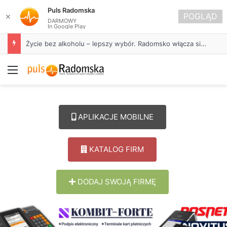
Puls Radomska
POGLĄD
✕
DARMOWY
In Google Play
Życie bez alkoholu – lepszy wybór. Radomsko włącza się w Miesiąc Trzeźwości
Menu
APLIKACJE MOBILNE
KATALOG FIRM
DODAJ SWOJĄ FIRMĘ