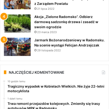
z Zarządem Powiatu
21 lipca 2022
Akcja „Zielone Radomsko”. Odbierz
darmową sadzonkę drzewa i zasadź w
swoim ogrodzie
23 marca 2023
Jarmark Bożonarodzeniowy w Radomsku.
Na scenie wystąpi Felicjan Andrzejczak
29 listopada 2022
NAJCZĘŚCIEJ KOMENTOWANE
10 godzin temu
Tragiczny wypadek w Kobielach Wielkich. Nie żyje 22-letni
motocyklista
1 dzień temu
Trwa remont przejazdów kolejowych. Zmieniły się trasy
autobusów MPK w Radomsku