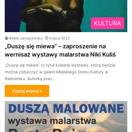
KULTURA
Beata Januszewska
4 lipca 2023
„Duszę się miewa” – zaproszenie na
wernisaż wystawy malarstwa Niki Kuliś
„Duszę się miewa” to tytuł kolejnej wystawy, którą będzie
można zobaczyć w galerii Miejskiego Domu Kultury w
Radomsku. Autorką prac…
Czytaj więcej »