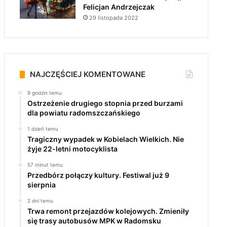
Felicjan Andrzejczak
29 listopada 2022
NAJCZĘŚCIEJ KOMENTOWANE
9 godzin temu
Ostrzeżenie drugiego stopnia przed burzami
dla powiatu radomszczańskiego
1 dzień temu
Tragiczny wypadek w Kobielach Wielkich. Nie
żyje 22-letni motocyklista
57 minut temu
Przedbórz połączy kultury. Festiwal już 9
sierpnia
2 dni temu
Trwa remont przejazdów kolejowych. Zmieniły
się trasy autobusów MPK w Radomsku