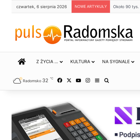
czwartek, 6 sierpnia 2026
NOWE ARTYKUŁY
Około 90 tys
STRONA GŁÓWNA
Z ŻYCIA …
KULTURA
NA SYGNALE
℃
32
Facebook
X
YouTube
Instagram
Sidebar
Szukaj
Radomsko