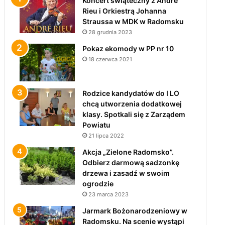
Koncert świąteczny z André
Rieu i Orkiestrą Johanna
Straussa w MDK w Radomsku
28 grudnia 2023
Pokaz ekomody w PP nr 10
18 czerwca 2021
Rodzice kandydatów do I LO
chcą utworzenia dodatkowej
klasy. Spotkali się z Zarządem
Powiatu
21 lipca 2022
Akcja „Zielone Radomsko”.
Odbierz darmową sadzonkę
drzewa i zasadź w swoim
ogrodzie
23 marca 2023
Jarmark Bożonarodzeniowy w
Radomsku. Na scenie wystąpi