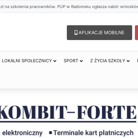
. zł na szkolenia pracowników. PUP w Radomsku ogłasza nabór wnioskó
APLIKACJE MOBILNE
LOKALNI SPOŁECZNICY
SPORT
Z ŻYCIA SZKOŁY