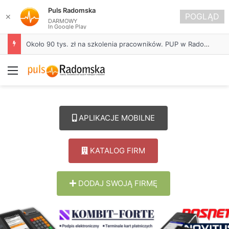
Puls Radomska
POGLĄD
✕
DARMOWY
In Google Play
Życie bez alkoholu – lepszy wybór. Radomsko włącza się w Miesiąc Trzeźwości
Menu
APLIKACJE MOBILNE
KATALOG FIRM
DODAJ SWOJĄ FIRMĘ