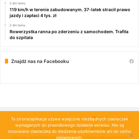
2 dni temu
119 km/h w terenie zabudowanym. 37-latek stracił prawo
jazdy i zapłaci 4 tys. zł
2 dni temu
Rowerzystka ranna po zderzeniu z samochodem. Trafiła
do szpitala
Znajdź nas na Facebooku
© Copyright 2026, All Rights Reserved |
PulsRadomska.pl
Ta strona/aplikacja używa wyłącznie niezbędnych ciasteczek
wymaganych do prawidłowego działania serwisu. Nie są
O NAS
PATRONAT MEDIALNY
REKLAMA
stosowane ciasteczka do śledzenia użytkowników ani do celów
reklamowych.
PROŚBA O DOSTĘP DO DANYCH
POLITYKA PRYWATNOŚCI