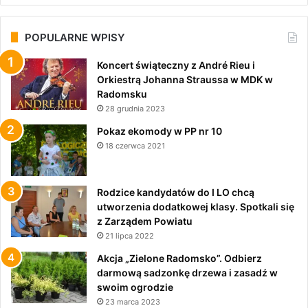
POPULARNE WPISY
Koncert świąteczny z André Rieu i
Orkiestrą Johanna Straussa w MDK w
Radomsku
28 grudnia 2023
Pokaz ekomody w PP nr 10
18 czerwca 2021
Rodzice kandydatów do I LO chcą
utworzenia dodatkowej klasy. Spotkali się
z Zarządem Powiatu
21 lipca 2022
Akcja „Zielone Radomsko”. Odbierz
darmową sadzonkę drzewa i zasadź w
swoim ogrodzie
23 marca 2023