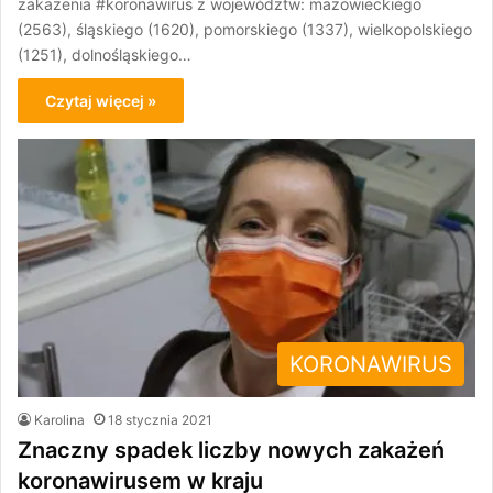
zakażenia #koronawirus z województw: mazowieckiego
(2563), śląskiego (1620), pomorskiego (1337), wielkopolskiego
(1251), dolnośląskiego…
Czytaj więcej »
KORONAWIRUS
Karolina
18 stycznia 2021
Znaczny spadek liczby nowych zakażeń
koronawirusem w kraju