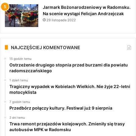
Jarmark Bożonarodzeniowy w Radomsku.
Na scenie wystąpi Felicjan Andrzejczak
29 listopada 2022
NAJCZĘŚCIEJ KOMENTOWANE
15 godzin temu
Ostrzeżenie drugiego stopnia przed burzami dla powiatu
radomszczańskiego
1 dzień temu
Tragiczny wypadek w Kobielach Wielkich. Nie żyje 22-letni
motocyklista
7 godzin temu
Przedbórz połączy kultury. Festiwal już 9 sierpnia
2 dni temu
Trwa remont przejazdów kolejowych. Zmieniły się trasy
autobusów MPK w Radomsku