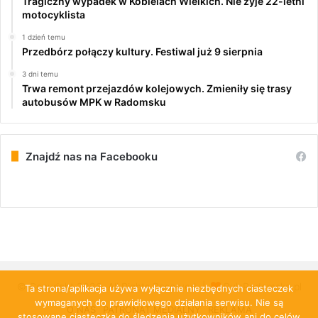
Tragiczny wypadek w Kobielach Wielkich. Nie żyje 22-letni
motocyklista
1 dzień temu
Przedbórz połączy kultury. Festiwal już 9 sierpnia
3 dni temu
Trwa remont przejazdów kolejowych. Zmieniły się trasy
autobusów MPK w Radomsku
Znajdź nas na Facebooku
© Copyright 2026, All Rights Reserved |
PulsRadomska.pl
Ta strona/aplikacja używa wyłącznie niezbędnych ciasteczek
wymaganych do prawidłowego działania serwisu. Nie są
O NAS
PATRONAT MEDIALNY
REKLAMA
stosowane ciasteczka do śledzenia użytkowników ani do celów