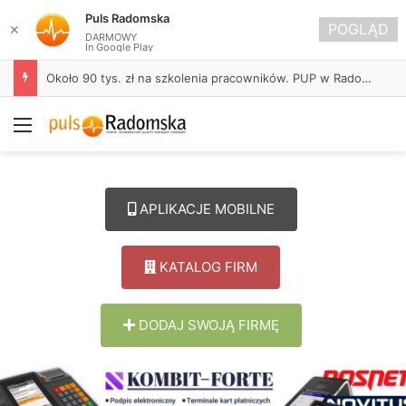
Puls Radomska
POGLĄD
✕
DARMOWY
In Google Play
Około 90 tys. zł na szkolenia pracowników. PUP w Radomsku ogłasza nabór wniosków
Menu
APLIKACJE MOBILNE
KATALOG FIRM
DODAJ SWOJĄ FIRMĘ