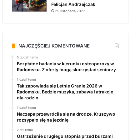
Felicjan Andrzejczak
29 listopada 2022
NAJCZĘŚCIEJ KOMENTOWANE
5 godzin temu
Bezpłatne badania w kierunku osteoporozy w
Radomsku. Z oferty mogą skorzystać seniorzy
1 dzień temu
Tak zapowiada się Letnie Granie 2026 w
Radomsku. Będzie muzyka, zabawa i atrakcje
dla rodzin
1 dzień temu
Naczepa przewróciła się na drodze. Kruszywo
rozsypało się na jezdnię
2 dni temu
Ostrzeżenie drugiego stopnia przed burzami