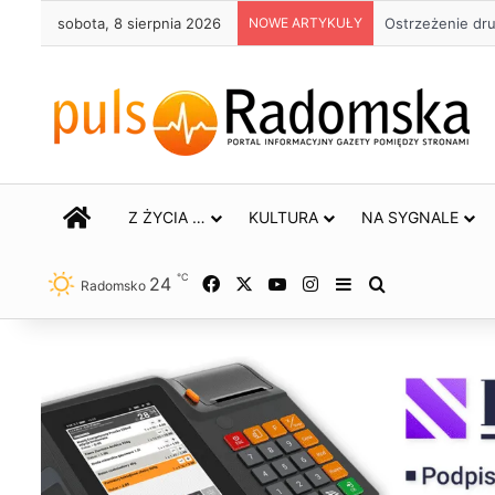
sobota, 8 sierpnia 2026
NOWE ARTYKUŁY
Ostrzeżenie dr
STRONA GŁÓWNA
Z ŻYCIA …
KULTURA
NA SYGNALE
℃
24
Facebook
X
YouTube
Instagram
Sidebar
Szukaj
Radomsko