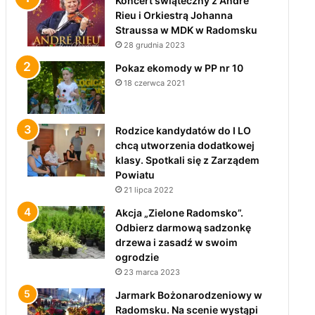
Koncert świąteczny z André
Rieu i Orkiestrą Johanna
Straussa w MDK w Radomsku
28 grudnia 2023
Pokaz ekomody w PP nr 10
18 czerwca 2021
Rodzice kandydatów do I LO
chcą utworzenia dodatkowej
klasy. Spotkali się z Zarządem
Powiatu
21 lipca 2022
Akcja „Zielone Radomsko”.
Odbierz darmową sadzonkę
drzewa i zasadź w swoim
ogrodzie
23 marca 2023
Jarmark Bożonarodzeniowy w
Radomsku. Na scenie wystąpi