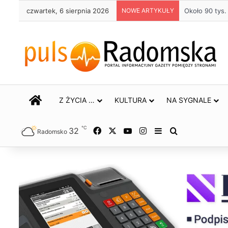
czwartek, 6 sierpnia 2026
NOWE ARTYKUŁY
Około 90 tys
STRONA GŁÓWNA
Z ŻYCIA …
KULTURA
NA SYGNALE
℃
32
Facebook
X
YouTube
Instagram
Sidebar
Szukaj
Radomsko