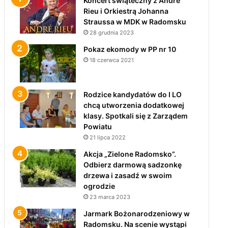
Koncert świąteczny z André
Rieu i Orkiestrą Johanna
Straussa w MDK w Radomsku
28 grudnia 2023
Pokaz ekomody w PP nr 10
18 czerwca 2021
Rodzice kandydatów do I LO
chcą utworzenia dodatkowej
klasy. Spotkali się z Zarządem
Powiatu
21 lipca 2022
Akcja „Zielone Radomsko”.
Odbierz darmową sadzonkę
drzewa i zasadź w swoim
ogrodzie
23 marca 2023
Jarmark Bożonarodzeniowy w
Radomsku. Na scenie wystąpi