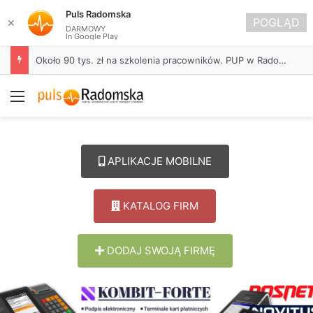
Puls Radomska
POGLĄD
✕
DARMOWY
In Google Play
Około 90 tys. zł na szkolenia pracowników. PUP w Radomsku ogłasza nabór wniosków
Menu
APLIKACJE MOBILNE
KATALOG FIRM
DODAJ SWOJĄ FIRMĘ