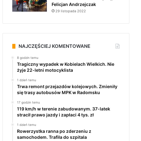
Felicjan Andrzejczak
29 listopada 2022
NAJCZĘŚCIEJ KOMENTOWANE
8 godzin temu
Tragiczny wypadek w Kobielach Wielkich. Nie
żyje 22-letni motocyklista
1 dzień temu
Trwa remont przejazdów kolejowych. Zmieniły
się trasy autobusów MPK w Radomsku
17 godzin temu
119 km/h w terenie zabudowanym. 37-latek
stracił prawo jazdy i zapłaci 4 tys. zł
1 dzień temu
Rowerzystka ranna po zderzeniu z
samochodem. Trafiła do szpitala