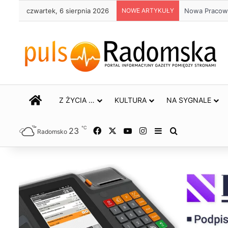
czwartek, 6 sierpnia 2026
NOWE ARTYKUŁY
STRONA GŁÓWNA
Z ŻYCIA …
KULTURA
NA SYGNALE
℃
23
Facebook
X
YouTube
Instagram
Sidebar
Szukaj
Radomsko