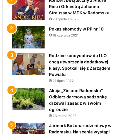
Koncert świąteczny z André
Rieu i Orkiestrą Johanna
Straussa w MDK w Radomsku
28 grudnia 2023
Pokaz ekomody w PP nr 10
18 czerwca 2021
Rodzice kandydatów do I LO
chcą utworzenia dodatkowej
klasy. Spotkali się z Zarządem
Powiatu
21 lipca 2022
Akcja „Zielone Radomsko”.
Odbierz darmową sadzonkę
drzewa i zasadź w swoim
ogrodzie
23 marca 2023
Jarmark Bożonarodzeniowy w
Radomsku. Na scenie wystąpi