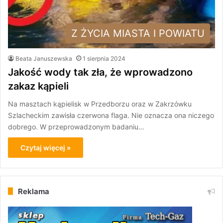
Z ŻYCIA MIASTA I POWIATU
Beata Januszewska
1 sierpnia 2024
Jakość wody tak zła, że wprowadzono
zakaz kąpieli
Na masztach kąpielisk w Przedborzu oraz w Zakrzówku
Szlacheckim zawisła czerwona flaga. Nie oznacza ona niczego
dobrego. W przeprowadzonym badaniu…
Czytaj więcej »
Reklama