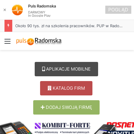
Puls Radomska
POGLĄD
✕
DARMOWY
In Google Play
Około 90 tys. zł na szkolenia pracowników. PUP w Radomsku ogłasza nabór wniosków
Menu
APLIKACJE MOBILNE
KATALOG FIRM
DODAJ SWOJĄ FIRMĘ