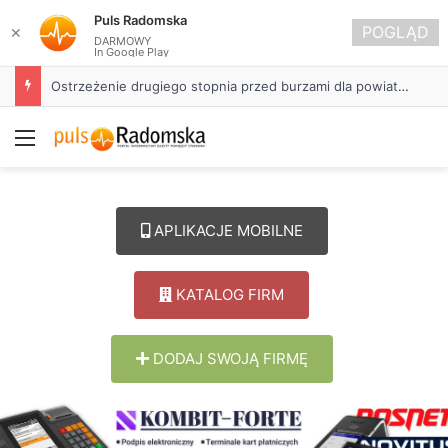
Puls Radomska
POGLĄD
✕
DARMOWY
In Google Play
Ostrzeżenie drugiego stopnia przed burzami dla powiatu radomszczańskiego
Menu
APLIKACJE MOBILNE
KATALOG FIRM
DODAJ SWOJĄ FIRMĘ