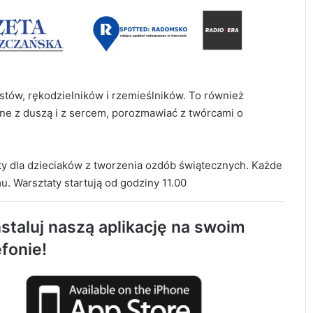
stów, rękodzielników i rzemieślników. To również
one z duszą i z sercem, porozmawiać z twórcami o
AQUARA świętuje 5. urodziny. Będą
atrakcje dla całych rodzin
y dla dzieciaków z tworzenia ozdób świątecznych. Każde
 Warsztaty startują od godziny 11.00
1 sierpnia o godzinie „W” zawyją syreny w
Radomsku
staluj naszą aplikację na swoim
efonie!
Zakończył się drugi etap rozbudowy strefy
inwestycyjnej w Radomsku