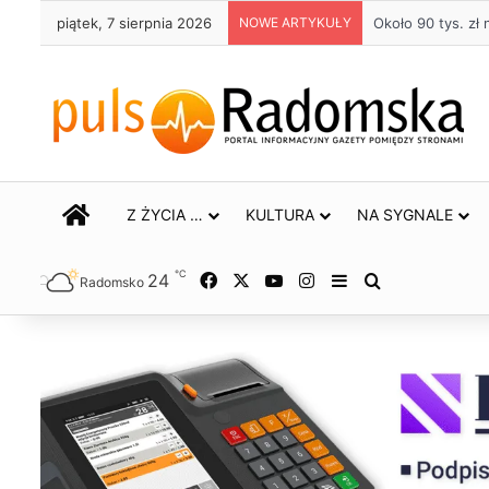
piątek, 7 sierpnia 2026
NOWE ARTYKUŁY
Życie bez alkoho
STRONA GŁÓWNA
Z ŻYCIA …
KULTURA
NA SYGNALE
℃
24
Facebook
X
YouTube
Instagram
Sidebar
Szukaj
Radomsko