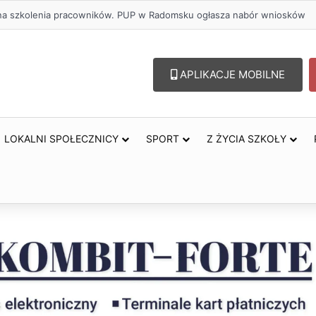
lu – lepszy wybór. Radomsko włącza się w Miesiąc Trzeźwości
APLIKACJE MOBILNE
LOKALNI SPOŁECZNICY
SPORT
Z ŻYCIA SZKOŁY