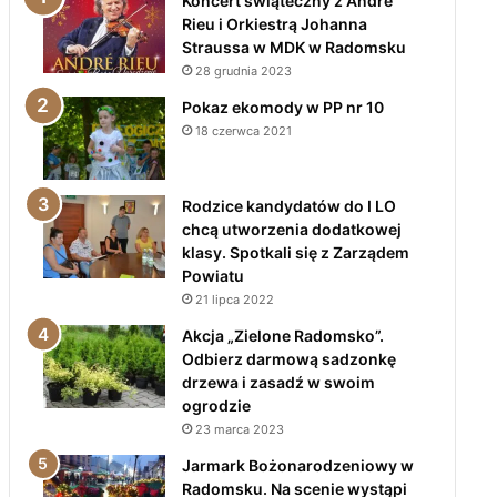
Koncert świąteczny z André
Rieu i Orkiestrą Johanna
Straussa w MDK w Radomsku
28 grudnia 2023
Pokaz ekomody w PP nr 10
18 czerwca 2021
Rodzice kandydatów do I LO
chcą utworzenia dodatkowej
klasy. Spotkali się z Zarządem
Powiatu
21 lipca 2022
Akcja „Zielone Radomsko”.
Odbierz darmową sadzonkę
drzewa i zasadź w swoim
ogrodzie
23 marca 2023
Jarmark Bożonarodzeniowy w
Radomsku. Na scenie wystąpi