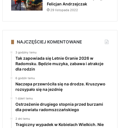
Felicjan Andrzejczak
29 listopada 2022
NAJCZĘŚCIEJ KOMENTOWANE
3 godziny temu
Tak zapowiada się Letnie Granie 2026 w
Radomsku. Będzie muzyka, zabawa i atrakcje
dla rodzin
6 godzin temu
Naczepa przewróciła się na drodze. Kruszywo
rozsypało się na jezdnię
1 dzień temu
Ostrzeżenie drugiego stopnia przed burzami
dla powiatu radomszczańskiego
2 dni temu
Tragiczny wypadek w Kobielach Wielkich. Nie