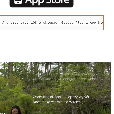
Nowy odcinek ścieżki rowerowej oddany
do użytku
a Androida oraz iOS w sklepach Google Play i App Store.
Stypendium dla studentów medycyny w
Radomsku. Nabór wniosków już trwa
Około 90 tys. zł na szkolenia pracowników.
PUP w Radomsku ogłasza nabór wniosków
Życie bez alkoholu – lepszy wybór.
Radomsko włącza się w Miesiąc
Trzeźwości
Trwa remont przejazdów kolejowych.
Zmieniły się trasy autobusów MPK w
Radomsku