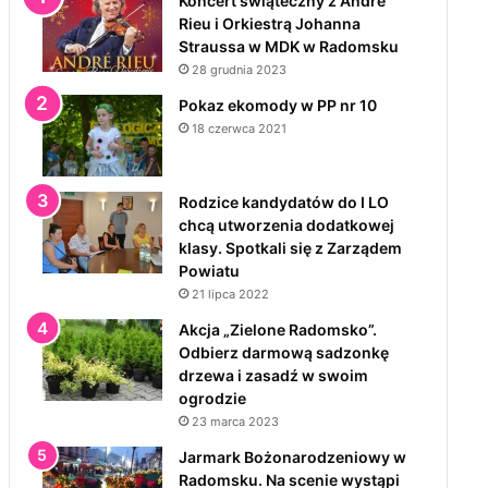
Koncert świąteczny z André
Rieu i Orkiestrą Johanna
Straussa w MDK w Radomsku
28 grudnia 2023
Pokaz ekomody w PP nr 10
18 czerwca 2021
Rodzice kandydatów do I LO
chcą utworzenia dodatkowej
klasy. Spotkali się z Zarządem
Powiatu
21 lipca 2022
Akcja „Zielone Radomsko”.
Odbierz darmową sadzonkę
drzewa i zasadź w swoim
ogrodzie
23 marca 2023
Jarmark Bożonarodzeniowy w
Radomsku. Na scenie wystąpi