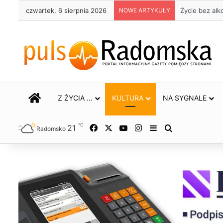
czwartek, 6 sierpnia 2026
NOWE ARTYKUŁY
Trwa remont 
STRONA GŁÓWNA
Z ŻYCIA …
KULTURA
NA SYGNALE
℃
21
Facebook
X
YouTube
Instagram
Sidebar
Szukaj
Radomsko