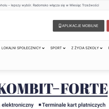
przejazdów kolejowych. Zmieniły się trasy autobusów MPK w Radomsku
APLIKACJE MOBILNE
LOKALNI SPOŁECZNICY
SPORT
Z ŻYCIA SZKOŁY