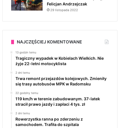
Felicjan Andrzejczak
29 listopada 2022
NAJCZĘŚCIEJ KOMENTOWANE
13 godzin temu
Tragiczny wypadek w Kobielach Wielkich. Nie
żyje 22-letni motocyklista
2 dni temu
Trwa remont przejazdów kolejowych. Zmieniły
się trasy autobusów MPK w Radomsku
22 godziny temu
119 km/h w terenie zabudowanym. 37-latek
stracił prawo jazdy i zapłaci 4 tys. zł
2 dni temu
Rowerzystka ranna po zderzeniu z
samochodem. Trafiła do szpitala