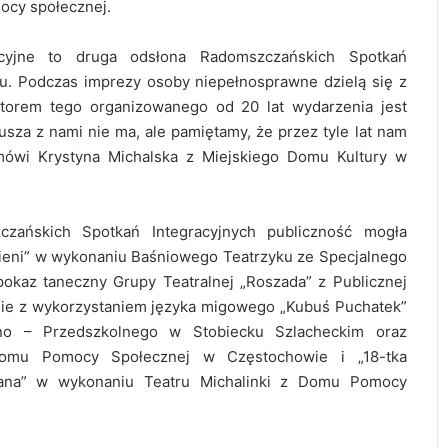
cy społecznej.
acyjne to druga odsłona Radomszczańskich Spotkań
cu. Podczas imprezy osoby niepełnosprawne dzielą się z
atorem tego organizowanego od 20 lat wydarzenia jest
za z nami nie ma, ale pamiętamy, że przez tyle lat nam
mówi Krystyna Michalska z Miejskiego Domu Kultury w
czańskich Spotkań Integracyjnych publiczność mogła
 cieni” w wykonaniu Baśniowego Teatrzyku ze Specjalnego
az taneczny Grupy Teatralnej „Roszada” z Publicznej
ie z wykorzystaniem języka migowego „Kubuś Puchatek”
no – Przedszkolnego w Stobiecku Szlacheckim oraz
z Domu Pomocy Społecznej w Częstochowie i „18-tka
ana” w wykonaniu Teatru Michalinki z Domu Pomocy