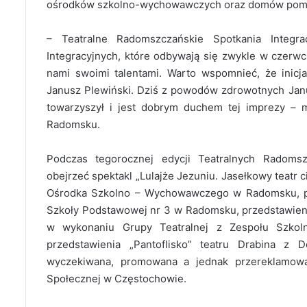
ośrodków szkolno-wychowawczych oraz domów pomo
– Teatralne Radomszczańskie Spotkania Integr
Integracyjnych, które odbywają się zwykle w czerw
nami swoimi talentami. Warto wspomnieć, że inicj
Janusz Plewiński. Dziś z powodów zdrowotnych Janus
towarzyszył i jest dobrym duchem tej imprezy – 
Radomsku.
Podczas tegorocznej edycji Teatralnych Radomsz
obejrzeć spektakl „Lulajże Jezuniu. Jasełkowy teatr
Ośrodka Szkolno – Wychowawczego w Radomsku, pok
Szkoły Podstawowej nr 3 w Radomsku, przedstawien
w wykonaniu Grupy Teatralnej z Zespołu Szkol
przedstawienia „Pantoflisko” teatru Drabina 
wyczekiwana, promowana a jednak przereklamow
Społecznej w Częstochowie.