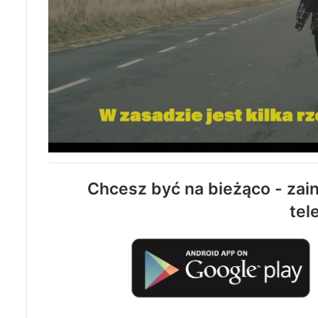
Chcesz być na bieżąco - zain
tel