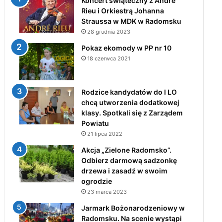
Koncert świąteczny z André
Rieu i Orkiestrą Johanna
Straussa w MDK w Radomsku
28 grudnia 2023
Pokaz ekomody w PP nr 10
18 czerwca 2021
Rodzice kandydatów do I LO
chcą utworzenia dodatkowej
klasy. Spotkali się z Zarządem
Powiatu
21 lipca 2022
Akcja „Zielone Radomsko”.
Odbierz darmową sadzonkę
drzewa i zasadź w swoim
ogrodzie
23 marca 2023
Jarmark Bożonarodzeniowy w
Radomsku. Na scenie wystąpi