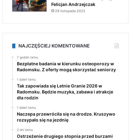
Felicjan Andrzejczak
29 listopada 2022
NAJCZĘŚCIEJ KOMENTOWANE
7 godzin temu
Bezpłatne badania w kierunku osteoporozy w
Radomsku. Z oferty mogą skorzystać seniorzy
1 dzień temu
Tak zapowiada się Letnie Granie 2026 w
Radomsku. Będzie muzyka, zabawa i atrakcje
dla rodzin
1 dzień temu
Naczepa przewróciła się na drodze. Kruszywo
rozsypało się na jezdnię
2 dni temu
Ostrzeżenie drugiego stopnia przed burzami