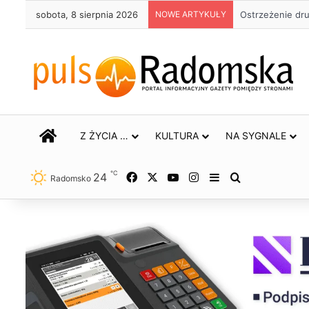
sobota, 8 sierpnia 2026
NOWE ARTYKUŁY
Około 90 tys. 
STRONA GŁÓWNA
Z ŻYCIA …
KULTURA
NA SYGNALE
℃
24
Facebook
X
YouTube
Instagram
Sidebar
Szukaj
Radomsko