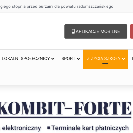
zł na szkolenia pracowników. PUP w Radomsku ogłasza nabór wniosków
APLIKACJE MOBILNE
LOKALNI SPOŁECZNICY
SPORT
Z ŻYCIA SZKOŁY