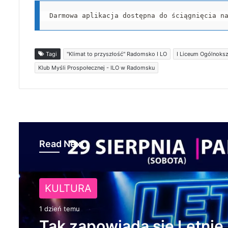
Darmowa aplikacja dostępna do ściągnięcia n
Tagi
"Klimat to przyszłość" Radomsko I LO
I Liceum Ogólnoks
Klub Myśli Prospołecznej - ILO w Radomsku
Read Next
NA SYGNALE
KULTURA
1 dzień temu
1 dzień temu