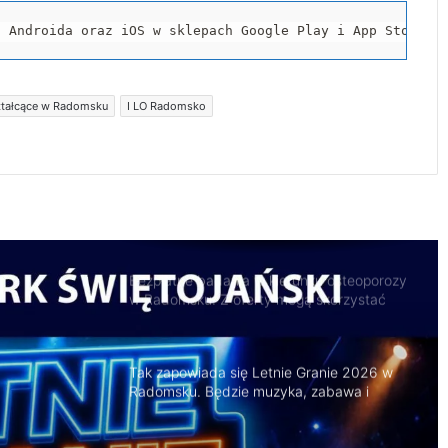
119 km/h w terenie zabudowanym. 37-
latek stracił prawo jazdy i zapłaci 4 tys. zł
a Androida oraz iOS w sklepach Google Play i App Store.
Trwa remont przejazdów kolejowych.
ztałcące w Radomsku
I LO Radomsko
Zmieniły się trasy autobusów MPK w
Radomsku
Bezpłatne badania w kierunku osteoporozy
w Radomsku. Z oferty mogą skorzystać
seniorzy
Tak zapowiada się Letnie Granie 2026 w
Radomsku. Będzie muzyka, zabawa i
atrakcje dla rodzin
Naczepa przewróciła się na drodze.
Kruszywo rozsypało się na jezdnię