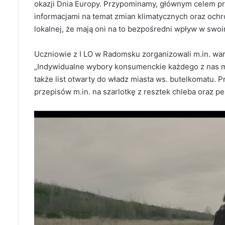
okazji Dnia Europy. Przypominamy, głównym celem p
informacjami na temat zmian klimatycznych oraz och
lokalnej, że mają oni na to bezpośredni wpływ w swo
Uczniowie z I LO w Radomsku zorganizowali m.in. war
„Indywidualne wybory konsumenckie każdego z nas ma
także list otwarty do władz miasta ws. butelkomatu. P
przepisów m.in. na szarlotkę z resztek chleba oraz pe