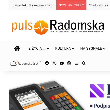
czwartek, 6 sierpnia 2026
NOWE ARTYKUŁY
Życie bez alk
STRONA GŁÓWNA
Z ŻYCIA …
KULTURA
NA SYGNALE
℃
26
Facebook
X
YouTube
Instagram
Sidebar
Szukaj
Radomsko