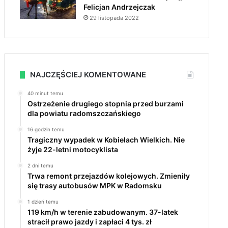
Felicjan Andrzejczak
29 listopada 2022
NAJCZĘŚCIEJ KOMENTOWANE
40 minut temu
Ostrzeżenie drugiego stopnia przed burzami
dla powiatu radomszczańskiego
16 godzin temu
Tragiczny wypadek w Kobielach Wielkich. Nie
żyje 22-letni motocyklista
2 dni temu
Trwa remont przejazdów kolejowych. Zmieniły
się trasy autobusów MPK w Radomsku
1 dzień temu
119 km/h w terenie zabudowanym. 37-latek
stracił prawo jazdy i zapłaci 4 tys. zł