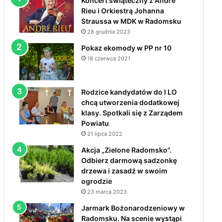
Koncert świąteczny z André
Rieu i Orkiestrą Johanna
Straussa w MDK w Radomsku
28 grudnia 2023
Pokaz ekomody w PP nr 10
18 czerwca 2021
Rodzice kandydatów do I LO
chcą utworzenia dodatkowej
klasy. Spotkali się z Zarządem
Powiatu
21 lipca 2022
Akcja „Zielone Radomsko”.
Odbierz darmową sadzonkę
drzewa i zasadź w swoim
ogrodzie
23 marca 2023
Jarmark Bożonarodzeniowy w
Radomsku. Na scenie wystąpi