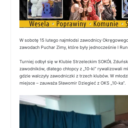
W sobotę 15 lutego najmłodsi zawodnicy Okręgowego 
zawodach Puchar Zimy, które były jednocześnie I R
Turniej odbył się w Klubie Strzeleckim SOKÓŁ Zduńs
zawodników, dlatego chłopcy z „10-ki” rywalizowali m
gdzie walczyły zawodniczki z trzech klubów. W młodz
miejsce – zauważa Sławomir Dziegieć z OKS „10-ka”.