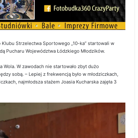
Klubu Strzelectwa Sportowego „10-ka” startowali w
undą Pucharu Województwa Łódzkiego Młodzików.
ka Wola. W zawodach nie startowało zbyt dużo
iędzy sobą. – Lepiej z frekwencją było w młodziczkach,
iczkach, najmłodsza stażem Joasia Kucharska zajęła 3