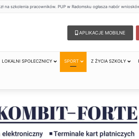
oholu – lepszy wybór. Radomsko włącza się w Miesiąc Trzeźwości
APLIKACJE MOBILNE
LOKALNI SPOŁECZNICY
SPORT
Z ŻYCIA SZKOŁY