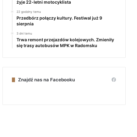
żyje 22-letni motocyklista
22 godziny temu
Przedbórz połączy kultury. Festiwal już 9
sierpnia
3 dni temu
Trwa remont przejazdów kolejowych. Zmieniły
się trasy autobusów MPK w Radomsku
Znajdź nas na Facebooku