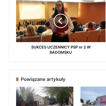
S
U
K
C
E
S
U
C
Z
E
SUKCES UCZENNICY PSP nr 2 W
N
RADOMSKU
N
I
C
Y
P
Powiązane artykuły
S
P
n
r
2