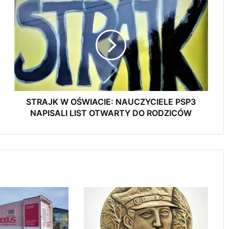
S
T
R
1 sierpnia o godzinie „W” zawyją syreny w
A
Radomsku
J
K
W
Zakończył się drugi etap rozbudowy strefy
O
inwestycyjnej w Radomsku
Ś
W
STRAJK W OŚWIACIE: NAUCZYCIELE PSP3
I
NAPISALI LIST OTWARTY DO RODZICÓW
A
Nowy odcinek ścieżki rowerowej oddany
do użytku
C
I
E
:
Stypendium dla studentów medycyny w
N
Radomsku. Nabór wniosków już trwa
A
U
C
Około 90 tys. zł na szkolenia pracowników.
Z
PUP w Radomsku ogłasza nabór wniosków