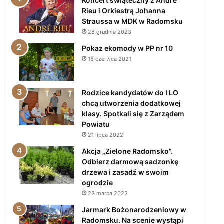
Koncert świąteczny z André
Rieu i Orkiestrą Johanna
Straussa w MDK w Radomsku
28 grudnia 2023
Pokaz ekomody w PP nr 10
18 czerwca 2021
Rodzice kandydatów do I LO
chcą utworzenia dodatkowej
klasy. Spotkali się z Zarządem
Powiatu
21 lipca 2022
Akcja „Zielone Radomsko”.
Odbierz darmową sadzonkę
drzewa i zasadź w swoim
ogrodzie
23 marca 2023
Jarmark Bożonarodzeniowy w
Radomsku. Na scenie wystąpi