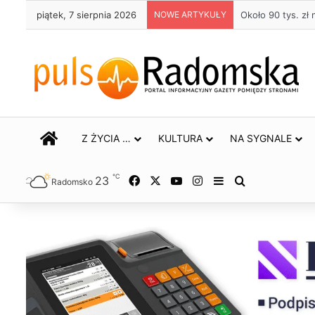
piątek, 7 sierpnia 2026
NOWE ARTYKUŁY
Życie bez alkoho
STRONA GŁÓWNA
Z ŻYCIA …
KULTURA
NA SYGNALE
℃
23
Facebook
X
YouTube
Instagram
Sidebar
Szukaj
Radomsko