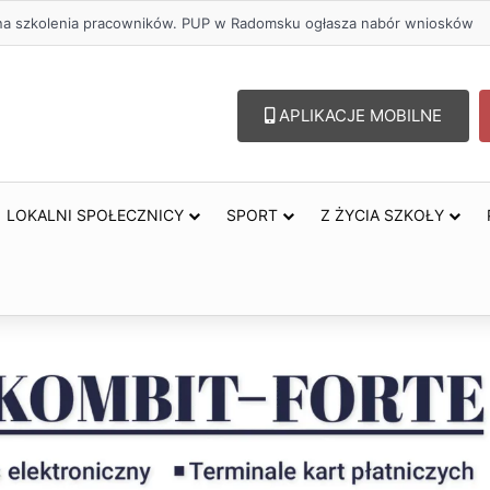
lu – lepszy wybór. Radomsko włącza się w Miesiąc Trzeźwości
APLIKACJE MOBILNE
LOKALNI SPOŁECZNICY
SPORT
Z ŻYCIA SZKOŁY