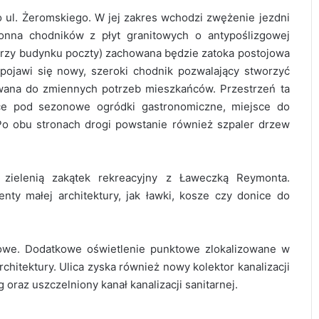
 ul. Żeromskiego. W jej zakres wchodzi zwężenie jezdni
nna chodników z płyt granitowych o antypoślizgowej
(przy budynku poczty) zachowana będzie zatoka postojowa
ojawi się nowy, szeroki chodnik pozwalający stworzyć
ywana do zmiennych potrzeb mieszkańców. Przestrzeń ta
ce pod sezonowe ogródki gastronomiczne, miejsce do
Po obu stronach drogi powstanie również szpaler drzew
zielenią zakątek rekreacyjny z Ławeczką Reymonta.
nty małej architektury, jak ławki, kosze czy donice do
owe. Dodatkowe oświetlenie punktowe zlokalizowane w
hitektury. Ulica zyska również nowy kolektor kanalizacji
oraz uszczelniony kanał kanalizacji sanitarnej.
AQUARA świętuje 5. urodziny. Będą
atrakcje dla całych rodzin