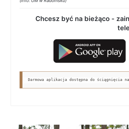
(info: UM w Radomsku)
Chcesz być na bieżąco - zain
tel
Darmowa aplikacja dostępna do ściągnięcia n