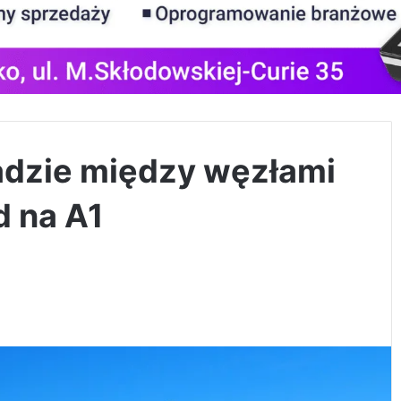
adzie między węzłami
d na A1