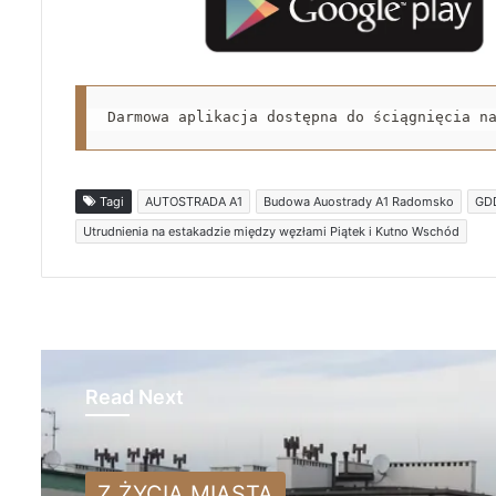
Darmowa aplikacja dostępna do ściągnięcia n
Tagi
AUTOSTRADA A1
Budowa Auostrady A1 Radomsko
GD
Utrudnienia na estakadzie między węzłami Piątek i Kutno Wschód
Read Next
Z ŻYCIA MIASTA