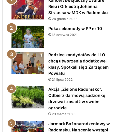
Koncert świąteczny z André
Rieu i Orkiestrą Johanna
Straussa w MDK w Radomsku
28 grudnia 2023
Pokaz ekomody w PP nr 10
18 czerwca 2021
Rodzice kandydatów do I LO
chcą utworzenia dodatkowej
klasy. Spotkali się z Zarządem
Powiatu
21 lipca 2022
Akcja „Zielone Radomsko”.
Odbierz darmową sadzonkę
drzewa i zasadź w swoim
ogrodzie
23 marca 2023
Jarmark Bożonarodzeniowy w
Radomsku. Na scenie wystąpi