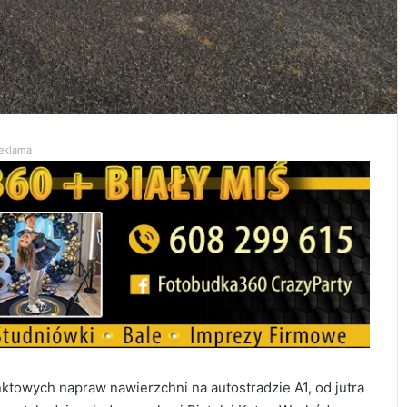
eklama
towych napraw nawierzchni na autostradzie A1, od jutra