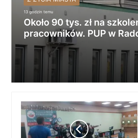
13 godzin temu
Około 90 tys. zł na szkole
pracowników. PUP w Ra
ogłasza nabór wniosków
M
ł
o
d
z
i