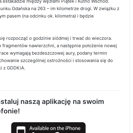
a estakadzie między węzłami Piątek i Kutno Wschód.
unku Gdańska na 263 – im kilometrze drogi. W związku z
ym pasem (na odcinku ok. kilometra) i będzie
się rozpocząć o godzinie siódmej i trwać do wieczora.
fragmentów nawierzchni, a następnie położenie nowej
 prace wymagają bezdeszczowej aury, podany termin
howanie szczególnej ostrożności i stosowania się do
ki z GDDKiA.
staluj naszą aplikację na swoim
Rowerzystka ranna po zderzeniu z
efonie!
samochodem. Trafiła do szpitala