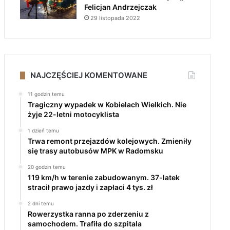
Felicjan Andrzejczak
29 listopada 2022
NAJCZĘŚCIEJ KOMENTOWANE
11 godzin temu
Tragiczny wypadek w Kobielach Wielkich. Nie
żyje 22-letni motocyklista
1 dzień temu
Trwa remont przejazdów kolejowych. Zmieniły
się trasy autobusów MPK w Radomsku
20 godzin temu
119 km/h w terenie zabudowanym. 37-latek
stracił prawo jazdy i zapłaci 4 tys. zł
2 dni temu
Rowerzystka ranna po zderzeniu z
samochodem. Trafiła do szpitala