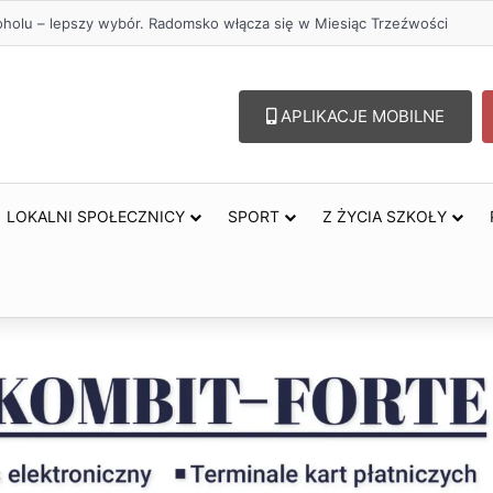
przejazdów kolejowych. Zmieniły się trasy autobusów MPK w Radomsku
APLIKACJE MOBILNE
LOKALNI SPOŁECZNICY
SPORT
Z ŻYCIA SZKOŁY