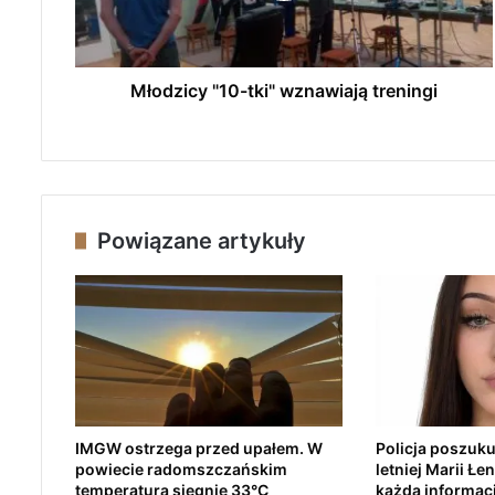
c
y
"
1
Młodzicy "10-tki" wznawiają treningi
0
-
t
k
i
"
Powiązane artykuły
w
z
n
a
w
i
a
j
ą
IMGW ostrzega przed upałem. W
Policja poszuku
t
powiecie radomszczańskim
letniej Marii Łe
r
temperatura sięgnie 33°C
każda informac