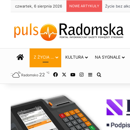
czwartek, 6 sierpnia 2026
NOWE ARTYKUŁY
Trwa remont 
STRONA GŁÓWNA
Z ŻYCIA …
KULTURA
NA SYGNALE
℃
22
Facebook
X
YouTube
Instagram
Sidebar
Szukaj
Radomsko