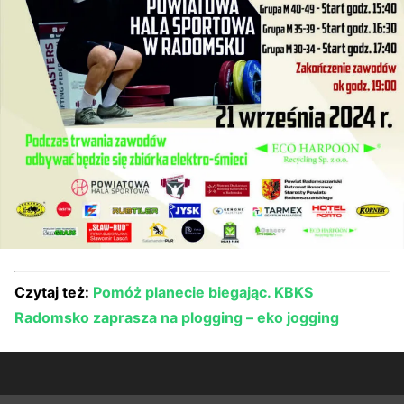
Czytaj też:
Pomóż planecie biegając. KBKS
Radomsko zaprasza na plogging – eko jogging