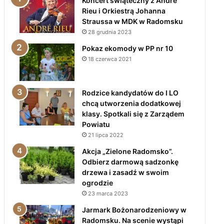
Koncert świąteczny z André
Rieu i Orkiestrą Johanna
Straussa w MDK w Radomsku
28 grudnia 2023
Pokaz ekomody w PP nr 10
18 czerwca 2021
Rodzice kandydatów do I LO
chcą utworzenia dodatkowej
klasy. Spotkali się z Zarządem
Powiatu
21 lipca 2022
Akcja „Zielone Radomsko”.
Odbierz darmową sadzonkę
drzewa i zasadź w swoim
ogrodzie
23 marca 2023
Jarmark Bożonarodzeniowy w
Radomsku. Na scenie wystąpi