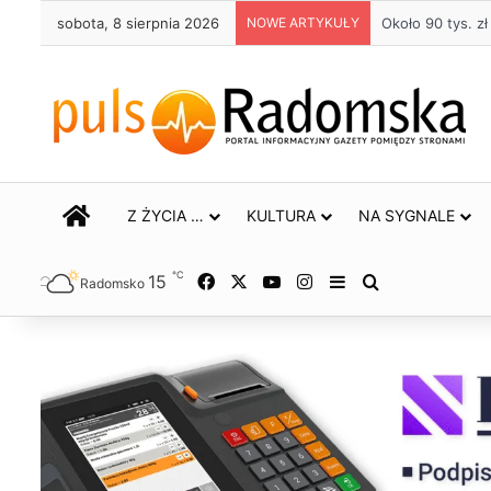
sobota, 8 sierpnia 2026
NOWE ARTYKUŁY
Życie bez alkoh
STRONA GŁÓWNA
Z ŻYCIA …
KULTURA
NA SYGNALE
℃
15
Facebook
X
YouTube
Instagram
Sidebar
Szukaj
Radomsko