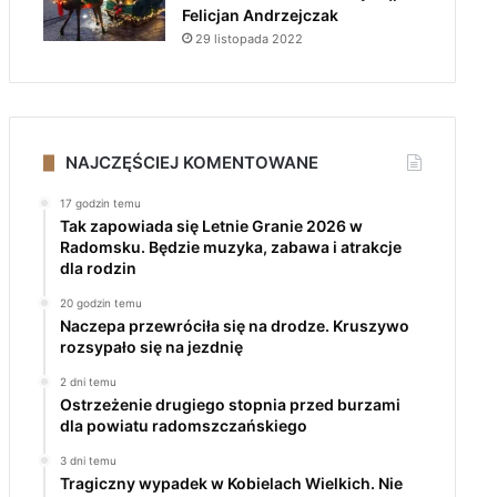
Felicjan Andrzejczak
29 listopada 2022
NAJCZĘŚCIEJ KOMENTOWANE
17 godzin temu
Tak zapowiada się Letnie Granie 2026 w
Radomsku. Będzie muzyka, zabawa i atrakcje
dla rodzin
20 godzin temu
Naczepa przewróciła się na drodze. Kruszywo
rozsypało się na jezdnię
2 dni temu
Ostrzeżenie drugiego stopnia przed burzami
dla powiatu radomszczańskiego
3 dni temu
Tragiczny wypadek w Kobielach Wielkich. Nie