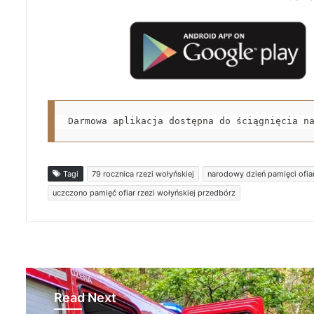
Darmowa aplikacja dostępna do ściągnięcia n
Tagi
79 rocznica rzezi wołyńskiej
narodowy dzień pamięci ofiar
uczczono pamięć ofiar rzezi wołyńskiej przedbórz
Read Next