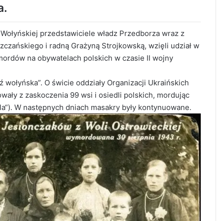
a.
i Wołyńskiej przedstawiciele władz Przedborza wraz z
czańskiego i radną Grażyną Strojkowską, wzięli udział w
ordów na obywatelach polskich w czasie II wojny
eź wołyńska”. O świcie oddziały Organizacji Ukraińskich
wały z zaskoczenia 99 wsi i osiedli polskich, mordując
ela“). W następnych dniach masakry były kontynuowane.