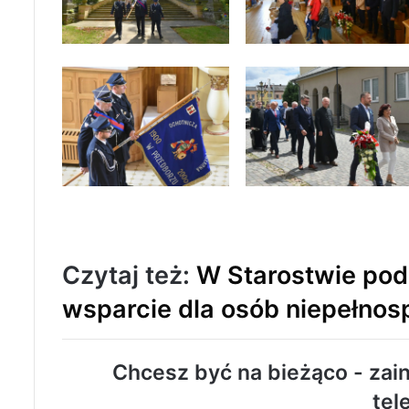
Czytaj też:
W Starostwie po
wsparcie dla osób niepełno
Chcesz być na bieżąco - zain
tel