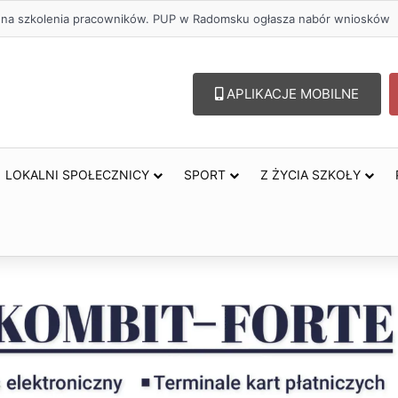
olu – lepszy wybór. Radomsko włącza się w Miesiąc Trzeźwości
APLIKACJE MOBILNE
LOKALNI SPOŁECZNICY
SPORT
Z ŻYCIA SZKOŁY