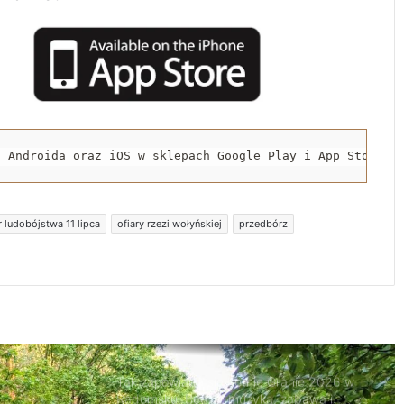
Trzeźwości
119 km/h w terenie zabudowanym. 37-
latek stracił prawo jazdy i zapłaci 4 tys. zł
Trwa remont przejazdów kolejowych.
Zmieniły się trasy autobusów MPK w
a Androida oraz iOS w sklepach Google Play i App Store.
Radomsku
Rowerzystka ranna po zderzeniu z
 ludobójstwa 11 lipca
ofiary rzezi wołyńskiej
przedbórz
samochodem. Trafiła do szpitala
Tak zapowiada się Letnie Granie 2026 w
Radomsku. Będzie muzyka, zabawa i
atrakcje dla rodzin
Naczepa przewróciła się na drodze.
Kruszywo rozsypało się na jezdnię