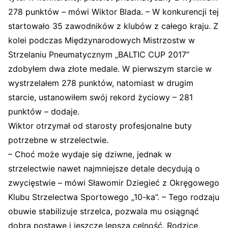
278 punktów – mówi Wiktor Blada. – W konkurencji tej
startowało 35 zawodników z klubów z całego kraju. Z
kolei podczas Międzynarodowych Mistrzostw w
Strzelaniu Pneumatycznym „BALTIC CUP 2017”
zdobyłem dwa złote medale. W pierwszym starcie w
wystrzelałem 278 punktów, natomiast w drugim
starcie, ustanowiłem swój rekord życiowy – 281
punktów – dodaje.
Wiktor otrzymał od starosty profesjonalne buty
potrzebne w strzelectwie.
– Choć może wydaje się dziwne, jednak w
strzelectwie nawet najmniejsze detale decydują o
zwycięstwie – mówi Sławomir Dziegieć z Okręgowego
Klubu Strzelectwa Sportowego „10-ka”. – Tego rodzaju
obuwie stabilizuje strzelca, pozwala mu osiągnąć
dobrą postawę i jeszcze lepszą celność. Rodzice