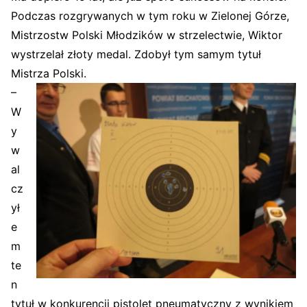
Podczas rozgrywanych w tym roku w Zielonej Górze,
Mistrzostw Polski Młodzików w strzelectwie, Wiktor
wystrzelał złoty medal. Zdobył tym samym tytuł
Mistrza Polski.
–
W
y
w
al
cz
ył
e
m
te
n
tytuł w konkurencji pistolet pneumatyczny z wynikiem