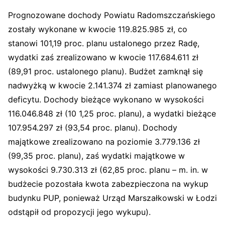
Prognozowane dochody Powiatu Radomszczańskiego
zostały wykonane w kwocie 119.825.985 zł, co
stanowi 101,19 proc. planu ustalonego przez Radę,
wydatki zaś zrealizowano w kwocie 117.684.611 zł
(89,91 proc. ustalonego planu). Budżet zamknął się
nadwyżką w kwocie 2.141.374 zł zamiast planowanego
deficytu. Dochody bieżące wykonano w wysokości
116.046.848 zł (10 1,25 proc. planu), a wydatki bieżące
107.954.297 zł (93,54 proc. planu). Dochody
majątkowe zrealizowano na poziomie 3.779.136 zł
(99,35 proc. planu), zaś wydatki majątkowe w
wysokości 9.730.313 zł (62,85 proc. planu – m. in. w
budżecie pozostała kwota zabezpieczona na wykup
budynku PUP, ponieważ Urząd Marszałkowski w Łodzi
odstąpił od propozycji jego wykupu).