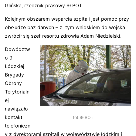
Glińska, rzecznik prasowy 9ŁBOT.
Kolejnym obszarem wsparcia szpitali jest pomoc przy
obsłudze baz danych – z tym wnioskiem do wojska
zwrócił się szef resortu zdrowia Adam Niedzielski.
Dowództw
o 9
Łódzkiej
Brygady
Obrony
Terytorialn
ej
nawiązało
kontakt
fot.9ŁBOT
telefoniczn
y z dyrektorami szpitali w województwie łódzkim i