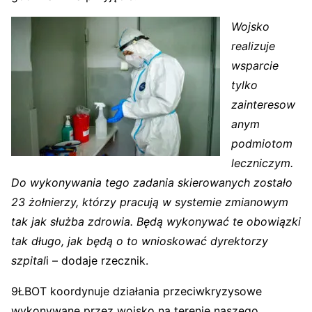
Wojsko
realizuje
wsparcie
tylko
zainteresow
anym
podmiotom
leczniczym.
Do wykonywania tego zadania skierowanych zostało
23 żołnierzy, którzy pracują w systemie zmianowym
tak jak służba zdrowia. Będą wykonywać te obowiązki
tak długo, jak będą o to wnioskować dyrektorzy
szpital
i – dodaje rzecznik.
9ŁBOT koordynuje działania przeciwkryzysowe
wykonywane przez wojsko na terenie naszego