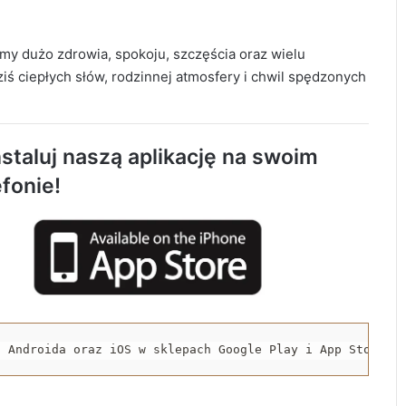
my dużo zdrowia, spokoju, szczęścia oraz wielu
ś ciepłych słów, rodzinnej atmosfery i chwil spędzonych
119 km/h w terenie zabudowanym. 37-
latek stracił prawo jazdy i zapłaci 4 tys. zł
staluj naszą aplikację na swoim
Trwa remont przejazdów kolejowych.
efonie!
Zmieniły się trasy autobusów MPK w
Radomsku
Rowerzystka ranna po zderzeniu z
samochodem. Trafiła do szpitala
Spowodował śmiertelny wypadek i uciekł z
a Androida oraz iOS w sklepach Google Play i App Store.
miejsca zdarzenia. 32-latek trafił do
aresztu