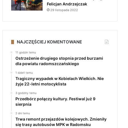
Felicjan Andrzejczak
29 listopada 2022
NAJCZĘŚCIEJ KOMENTOWANE
11 godzin temu
Ostrzeżenie drugiego stopnia przed burzami
dla powiatu radomszczańskiego
1 dzień temu
Tragiczny wypadek w Kobielach Wielkich. Nie
żyje 22-letni motocyklista
3 godziny temu
Przedbórz połączy kultury. Festiwal już 9
sierpnia
2 dni temu
Trwa remont przejazdów kolejowych. Zmieniły
się trasy autobusów MPK w Radomsku