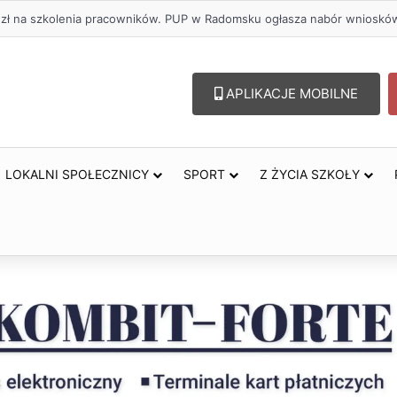
oholu – lepszy wybór. Radomsko włącza się w Miesiąc Trzeźwości
APLIKACJE MOBILNE
LOKALNI SPOŁECZNICY
SPORT
Z ŻYCIA SZKOŁY