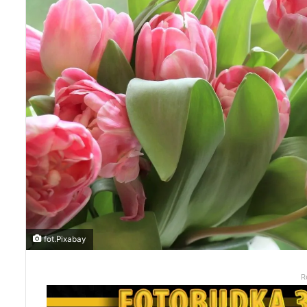
fot.Pixabay
R