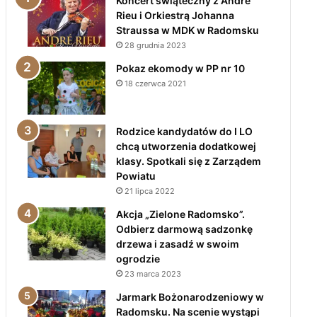
Koncert świąteczny z André
Rieu i Orkiestrą Johanna
Straussa w MDK w Radomsku
28 grudnia 2023
Pokaz ekomody w PP nr 10
18 czerwca 2021
Rodzice kandydatów do I LO
chcą utworzenia dodatkowej
klasy. Spotkali się z Zarządem
Powiatu
21 lipca 2022
Akcja „Zielone Radomsko”.
Odbierz darmową sadzonkę
drzewa i zasadź w swoim
ogrodzie
23 marca 2023
Jarmark Bożonarodzeniowy w
Radomsku. Na scenie wystąpi