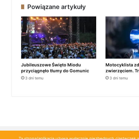
P
Powiązane artykuły
o
l
i
c
j
a
s
z
u
Jubileuszowe Święto Miodu
Motocyklista zd
k
przyciągnęło tłumy do Gomunic
zwierzęciem. Tra
a
3 dni temu
3 dni temu
z
a
g
i
n
i
o
n
e
Ta strona/aplikacja używa wyłącznie niezbędnych ciasteczek