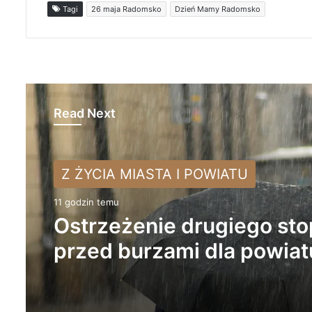
Tagi
26 maja Radomsko
Dzień Mamy Radomsko
Read Next
Z ŻYCIA MIASTA I POWIATU
NA SYGNALE
11 godzin temu
1 dzień temu
Ostrzeżenie drugiego sto
przed burzami dla powiat
Tragiczny wypadek w
radomszczańskiego