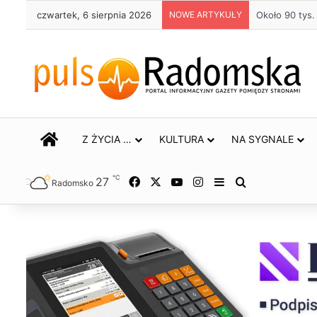
czwartek, 6 sierpnia 2026
NOWE ARTYKUŁY
Życie bez alk
STRONA GŁÓWNA
Z ŻYCIA …
KULTURA
NA SYGNALE
℃
27
Facebook
X
YouTube
Instagram
Sidebar
Szukaj
Radomsko