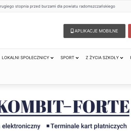
 zł na szkolenia pracowników. PUP w Radomsku ogłasza nabór wnioskó
APLIKACJE MOBILNE
LOKALNI SPOŁECZNICY
SPORT
Z ŻYCIA SZKOŁY