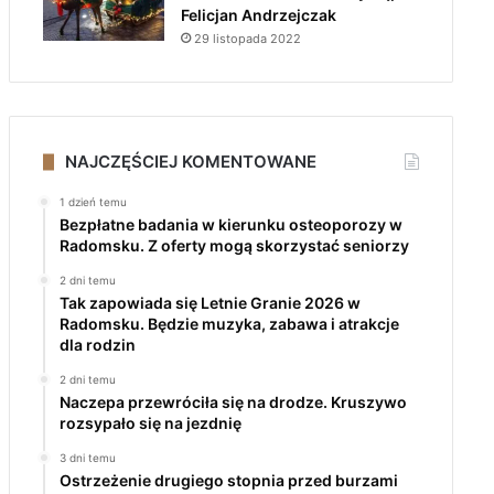
Felicjan Andrzejczak
29 listopada 2022
NAJCZĘŚCIEJ KOMENTOWANE
1 dzień temu
Bezpłatne badania w kierunku osteoporozy w
Radomsku. Z oferty mogą skorzystać seniorzy
2 dni temu
Tak zapowiada się Letnie Granie 2026 w
Radomsku. Będzie muzyka, zabawa i atrakcje
dla rodzin
2 dni temu
Naczepa przewróciła się na drodze. Kruszywo
rozsypało się na jezdnię
3 dni temu
Ostrzeżenie drugiego stopnia przed burzami