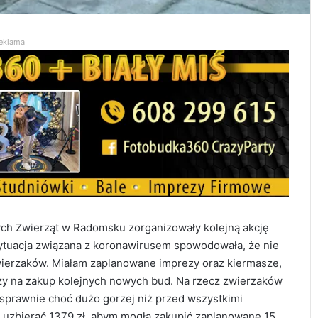
eklama
ch Zwierząt w Radomsku zorganizowały kolejną akcję
ytuacja związana z koronawirusem spowodowała, że nie
wierzaków. Miałam zaplanowane imprezy oraz kiermasze,
zy na zakup kolejnych nowych bud. Na rzecz zwierzaków
sprawnie choć dużo gorzej niż przed wszystkimi
ę uzbierać 1379 zł, abym mogła zakupić zaplanowane 15