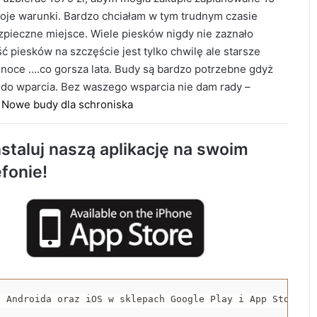
moje warunki. Bardzo chciałam w tym trudnym czasie
pieczne miejsce. Wiele piesków nigdy nie zaznało
ć piesków na szczęście jest tylko chwilę ale starsze
i noce ….co gorsza lata. Budy są bardzo potrzebne gdyż
 do wparcia. Bez waszego wsparcia nie dam rady –
Tragiczny wypadek w Kobielach Wielkich.
:
Nowe budy dla schroniska
Nie żyje 22-letni motocyklista
staluj naszą aplikację na swoim
Około 90 tys. zł na szkolenia pracowników.
efonie!
PUP w Radomsku ogłasza nabór wniosków
Życie bez alkoholu – lepszy wybór.
Radomsko włącza się w Miesiąc
Trzeźwości
119 km/h w terenie zabudowanym. 37-
a Androida oraz iOS w sklepach Google Play i App Store.
latek stracił prawo jazdy i zapłaci 4 tys. zł