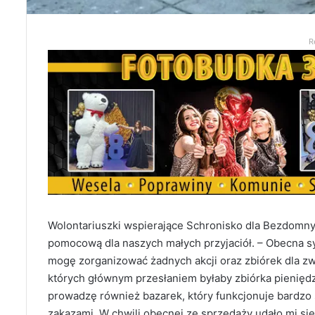
R
Wolontariuszki wspierające Schronisko dla Bezdomny
pomocową dla naszych małych przyjaciół. – Obecna s
mogę zorganizować żadnych akcji oraz zbiórek dla z
których głównym przesłaniem byłaby zbiórka pienięd
prowadzę również bazarek, który funkcjonuje bardzo 
zakazami. W chwili obecnej ze sprzedaży udało mi si