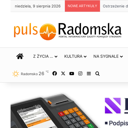
niedziela, 9 sierpnia 2026
NOWE ARTYKUŁY
Około 90 tys.
STRONA GŁÓWNA
Z ŻYCIA …
KULTURA
NA SYGNALE
℃
26
Facebook
X
YouTube
Instagram
Sidebar
Szukaj
Radomsko