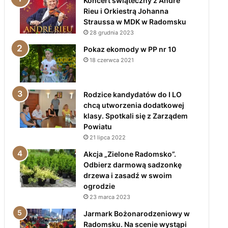
Koncert świąteczny z André
Rieu i Orkiestrą Johanna
Straussa w MDK w Radomsku
28 grudnia 2023
Pokaz ekomody w PP nr 10
18 czerwca 2021
Rodzice kandydatów do I LO
chcą utworzenia dodatkowej
klasy. Spotkali się z Zarządem
Powiatu
21 lipca 2022
Akcja „Zielone Radomsko”.
Odbierz darmową sadzonkę
drzewa i zasadź w swoim
ogrodzie
23 marca 2023
Jarmark Bożonarodzeniowy w
Radomsku. Na scenie wystąpi