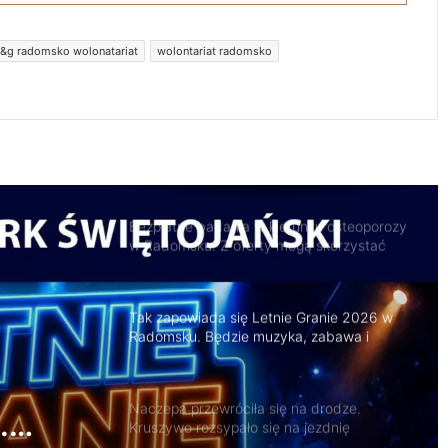
Trwa remont przejazdów kolejowych.
t&g radomsko wolonatariat
wolontariat radomsko
Zmieniły się trasy autobusów MPK w
Radomsku
Bezpłatne badania w kierunku osteoporozy
w Radomsku. Z oferty mogą skorzystać
seniorzy
Tak zapowiada się Letnie Granie 2026 w
Radomsku. Będzie muzyka, zabawa i
atrakcje dla rodzin
Naczepa przewróciła się na drodze.
Kruszywo rozsypało się na jezdnię
Przedbórz połączy kultury. Festiwal już 9
sierpnia
na