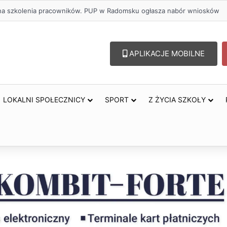
lu – lepszy wybór. Radomsko włącza się w Miesiąc Trzeźwości
APLIKACJE MOBILNE
LOKALNI SPOŁECZNICY
SPORT
Z ŻYCIA SZKOŁY