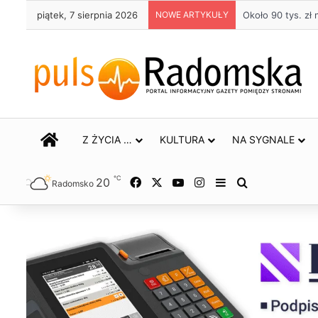
piątek, 7 sierpnia 2026
NOWE ARTYKUŁY
Życie bez alkoho
STRONA GŁÓWNA
Z ŻYCIA …
KULTURA
NA SYGNALE
℃
20
Facebook
X
YouTube
Instagram
Sidebar
Szukaj
Radomsko