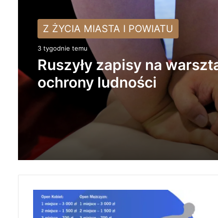
KULTURA
Z ŻYCIA MIASTA I POWIATU
3 tygodnie temu
3 tygodnie temu
Młodzież ma głos! Zapros
na spacer badawczy dla
młodych dorosłych
Ruszyły zapisy na warszt
ochrony ludności
1
.
O