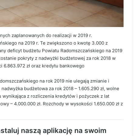
nych zaplanowanych do realizacji w 2019 r.
skiego na 2019 r. Te zwiększono o kwotę 3.000 z
wany deficyt budżetu Powiatu Radomszczańskiego na 2019
t zostanie pokryty z nadwyżki budżetowej za rok 2018 w
i 6.863.972 zł oraz kredytu bankowego
omszczańskiego na rok 2019 nie ulegają zmianie i
 nadwyżka budżetowa za rok 2018 – 1.605.290 zł, wolne
ynikająca z rozliczenia kredytów i pożyczek z lat
Uwaga! Dziś na wieczór i w nocy możliwy
silny deszcz z burzami
nowy – 4.000.000 zł. Rozchody w wysokości 1.650.000 zł z
Poradnik bezpieczeństwa przetłumaczony
staluj naszą aplikację na swoim
na język migowy