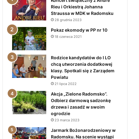
Koncert świąteczny z André
Rieu i Orkiestrą Johanna
Straussa w MDK w Radomsku
28 grudnia 2023
Pokaz ekomody w PP nr 10
18 czerwca 2021
Rodzice kandydatów do I LO
chcą utworzenia dodatkowej
klasy. Spotkali się z Zarządem
Powiatu
21 lipca 2022
Akcja „Zielone Radomsko”.
Odbierz darmową sadzonkę
drzewa i zasadź w swoim
ogrodzie
23 marca 2023
Jarmark Bożonarodzeniowy w
Radomsku. Na scenie wystąpi