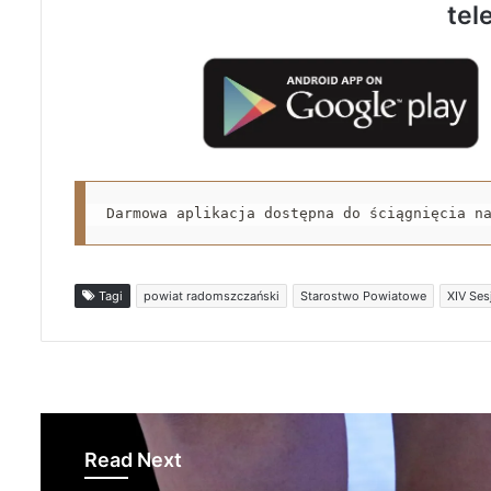
tel
Darmowa aplikacja dostępna do ściągnięcia n
Tagi
powiat radomszczański
Starostwo Powiatowe
XIV Ses
Read Next