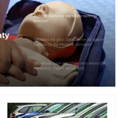
Młodzież ma głos! Zaproszenie na spacer
badawczy dla młodych dorosłych
zenie
Eko-moda, czyli warsztaty zero waste dla
młodzieży. Zapisz się już dziś
Uwaga! Utrudnienia w ruchu na ulicy
aty
Krańcowej w Radomsku
Uwaga! Dziś na wieczór i w nocy możliwy
silny deszcz z burzami
U
Poradnik bezpieczeństwa przetłumaczony
S
na język migowy
U