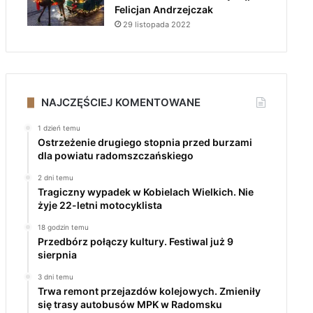
Felicjan Andrzejczak
29 listopada 2022
NAJCZĘŚCIEJ KOMENTOWANE
1 dzień temu
Ostrzeżenie drugiego stopnia przed burzami
dla powiatu radomszczańskiego
2 dni temu
Tragiczny wypadek w Kobielach Wielkich. Nie
żyje 22-letni motocyklista
18 godzin temu
Przedbórz połączy kultury. Festiwal już 9
sierpnia
3 dni temu
Trwa remont przejazdów kolejowych. Zmieniły
się trasy autobusów MPK w Radomsku