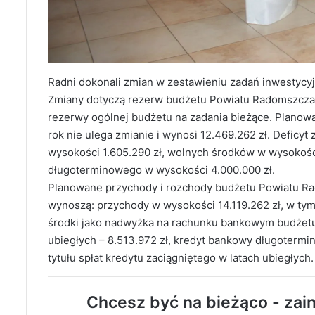
Radni dokonali zmian w zestawieniu zadań inwestycyj
Zmiany dotyczą rezerw budżetu Powiatu Radomszczań
rezerwy ogólnej budżetu na zadania bieżące. Plano
rok nie ulega zmianie i wynosi 12.469.262 zł. Deficy
wysokości 1.605.290 zł, wolnych środków w wysokośc
długoterminowego w wysokości 4.000.000 zł.
Planowane przychody i rozchody budżetu Powiatu Rad
wynoszą: przychody w wysokości 14.119.262 zł, w tym
środki jako nadwyżka na rachunku bankowym budżetu w
ubiegłych – 8.513.972 zł, kredyt bankowy długotermi
tytułu spłat kredytu zaciągniętego w latach ubiegłych.
Chcesz być na bieżąco - zain