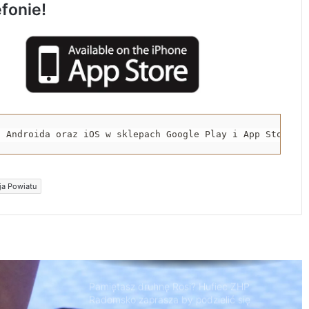
efonie!
Jak zmieni się urząd gminy w Żytnie dla
osób niepełnosprawnych?
Są plany na przebudowę rzeki Radomki.
Zgłosiły się cztery firmy
a Androida oraz iOS w sklepach Google Play i App Store.
Zrób mammografię, zdrowie jest
najważniejsze. Mammobus w Radomsku
ja Powiatu
Pamiętasz druhnę Rosi? Hufiec ZHP
Radomsko zaprasza by podzielić się
wspomnieniami o harcmistrzyni
Ruszyły zapisy na warsztaty ochrony
ludności