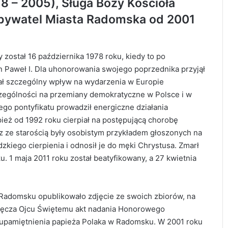
8 – 2005), Sługa Boży Kościoła
Obywatel Miasta Radomska od 2001
 został 16 października 1978 roku, kiedy to po
an Paweł I. Dla uhonorowania swojego poprzednika przyjął
iał szczególny wpływ na wydarzenia w Europie
zczególności na przemiany demokratyczne w Polsce i w
go pontyfikatu prowadził energiczne działania
eż od 1992 roku cierpiał na postępującą chorobę
z ze starością były osobistym przykładem głoszonych na
zkiego cierpienia i odnosił je do męki Chrystusa. Zmarł
. 1 maja 2011 roku został beatyfikowany, a 27 kwietnia
Radomsku opublikowało zdjęcie ze swoich zbiorów, na
ręcza Ojcu Świętemu akt nadania Honorowego
 upamiętnienia papieża Polaka w Radomsku. W 2001 roku