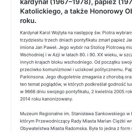
kardynał (1967–1978), papież (197
Katolickiego, a także Honorowy 
roku.
Kardynał Karol Wojtyła na następcę św. Piotra wybrany
trzydziestu trzech dniach pontyfikatu zmarł papież J
imiona Jan Paweł. Jego wybór na Stolicę Piotrową m
Wschodniej i w Azji w latach 80. i 90. XX wieku, w s
innych krajach bloku wschodniego. Od początku swoje
przeciwko komunizmowi i uciskowi politycznemu. Papi
Parkinsona. Jego długoletnie zmagania z chorobą ora
ten temat poglądów, w których podkreślał godność lud
w 9666 dniu swojego pontyfikatu, 2 kwietnia 2005 roku
2014 roku kanonizowany.
Muzeum Regionalne
im. Stanisława Sankowskiego w 
którym Przewodniczący Rady Miasta Marian Ciężki w
Obywatelstwa Miasta Radomska. Była to jedna z form