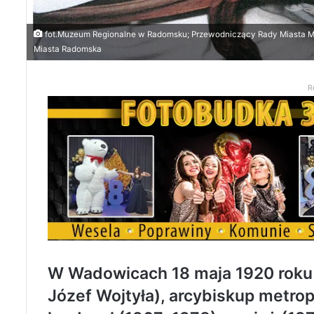
fot.Muzeum Regionalne w Radomsku; Przewodniczący Rady Miasta M
Miasta Radomska
R
W Wadowicach 18 maja 1920 roku ur
Józef Wojtyła), arcybiskup metrop