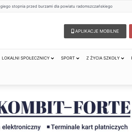
zł na szkolenia pracowników. PUP w Radomsku ogłasza nabór wniosków
APLIKACJE MOBILNE
LOKALNI SPOŁECZNICY
SPORT
Z ŻYCIA SZKOŁY