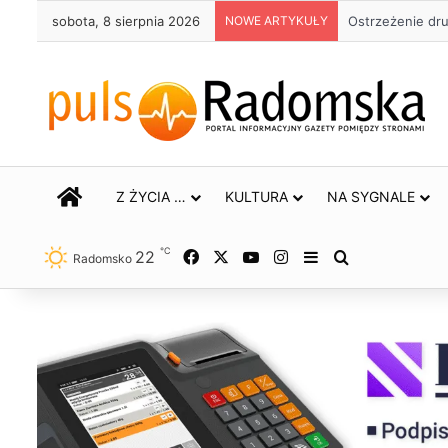
sobota, 8 sierpnia 2026
NOWE ARTYKUŁY
Około 90 tys. 
STRONA GŁÓWNA
Z ŻYCIA …
KULTURA
NA SYGNALE
℃
22
Facebook
X
YouTube
Instagram
Sidebar
Szukaj
Radomsko