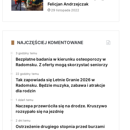
Felicjan Andrzejczak
29 listopada 2022
NAJCZĘŚCIEJ KOMENTOWANE
3 godziny temu
Bezpłatne badania w kierunku osteoporozy w
Radomsku. Z oferty mogą skorzystać seniorzy
22 godziny temu
Tak zapowiada się Letnie Granie 2026 w
Radomsku. Będzie muzyka, zabawa i atrakcje
dla rodzin
1 dzień temu
Naczepa przewróciła się na drodze. Kruszywo
rozsypało się na jezdnię
2 dni temu
Ostrzeżenie drugiego stopnia przed burzami