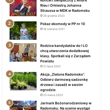
Koncert świąteczny z André
Rieu i Orkiestrą Johanna
Straussa w MDK w Radomsku
28 grudnia 2023
Pokaz ekomody w PP nr 10
18 czerwca 2021
Rodzice kandydatów do I LO
chcą utworzenia dodatkowej
klasy. Spotkali się z Zarządem
Powiatu
21 lipca 2022
Akcja „Zielone Radomsko”.
Odbierz darmową sadzonkę
drzewa i zasadź w swoim
ogrodzie
23 marca 2023
Jarmark Bożonarodzeniowy w
Radomsku. Na scenie wystąpi