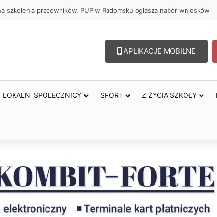
lu – lepszy wybór. Radomsko włącza się w Miesiąc Trzeźwości
APLIKACJE MOBILNE
LOKALNI SPOŁECZNICY
SPORT
Z ŻYCIA SZKOŁY