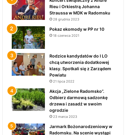
Koncert świąteczny z André
Rieu i Orkiestrą Johanna
Straussa w MDK w Radomsku
28 grudnia 2023
Pokaz ekomody w PP nr 10
18 czerwca 2021
Rodzice kandydatów do I LO
chcą utworzenia dodatkowej
klasy. Spotkali się z Zarządem
Powiatu
21 lipca 2022
Akcja „Zielone Radomsko”.
Odbierz darmową sadzonkę
drzewa i zasadź w swoim
ogrodzie
23 marca 2023
Jarmark Bożonarodzeniowy w
Radomsku. Na scenie wystąpi