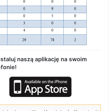
119 km/h w terenie zabudowanym. 37-
latek stracił prawo jazdy i zapłaci 4 tys. zł
staluj naszą aplikację na swoim
efonie!
Trwa remont przejazdów kolejowych.
Zmieniły się trasy autobusów MPK w
Radomsku
Rowerzystka ranna po zderzeniu z
samochodem. Trafiła do szpitala