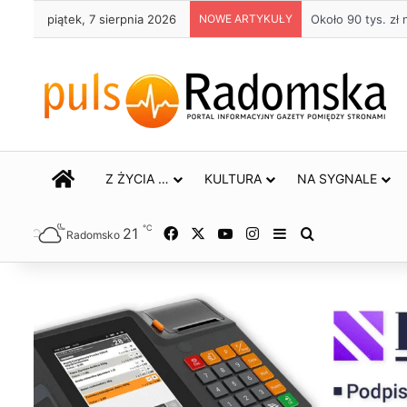
piątek, 7 sierpnia 2026
NOWE ARTYKUŁY
Życie bez alkoho
STRONA GŁÓWNA
Z ŻYCIA …
KULTURA
NA SYGNALE
℃
21
Facebook
X
YouTube
Instagram
Sidebar
Szukaj
Radomsko