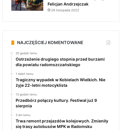
Felicjan Andrzejczak
29 listopada 2022
NAJCZĘŚCIEJ KOMENTOWANE
20 godzin temu
Ostrzeżenie drugiego stopnia przed burzami
dla powiatu radomszczańskiego
1 dzień temu
Tragiczny wypadek w Kobielach Wielkich. Nie
żyje 22-letni motocyklista
13 godzin temu
Przedbórz połączy kultury. Festiwal już 9
sierpnia
3 dni temu
Trwa remont przejazdów kolejowych. Zmieniły
się trasy autobusów MPK w Radomsku