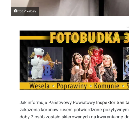
fot.Pixabay
R
Jak informuje Państwowy Powiatowy
Inspektor Sanit
zakażenia koronawirusem potwierdzone pozytywnymi w
doby 7 osób zostało skierowanych na kwarantannę d