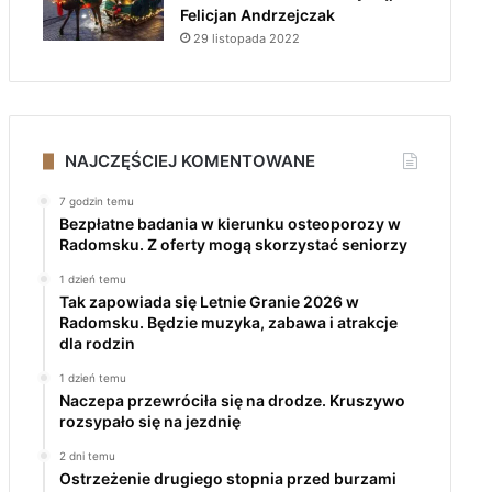
Felicjan Andrzejczak
29 listopada 2022
NAJCZĘŚCIEJ KOMENTOWANE
7 godzin temu
Bezpłatne badania w kierunku osteoporozy w
Radomsku. Z oferty mogą skorzystać seniorzy
1 dzień temu
Tak zapowiada się Letnie Granie 2026 w
Radomsku. Będzie muzyka, zabawa i atrakcje
dla rodzin
1 dzień temu
Naczepa przewróciła się na drodze. Kruszywo
rozsypało się na jezdnię
2 dni temu
Ostrzeżenie drugiego stopnia przed burzami