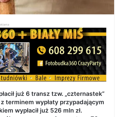
eklama
cił już 6 transz tzw. „czternastek”
e z terminem wypłaty przypadającym
iem wypłacił już 526 mln zł.