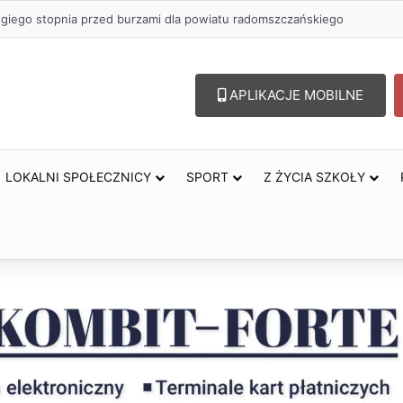
zł na szkolenia pracowników. PUP w Radomsku ogłasza nabór wniosków
APLIKACJE MOBILNE
LOKALNI SPOŁECZNICY
SPORT
Z ŻYCIA SZKOŁY