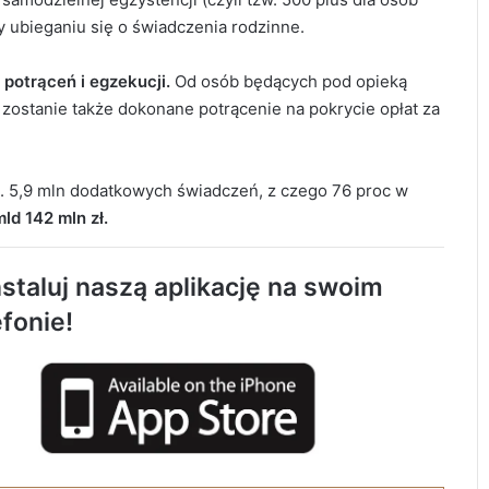
 ubieganiu się o świadczenia rodzinne.
potrąceń i egzekucji.
Od osób będących pod opieką
 zostanie także dokonane potrącenie na pokrycie opłat za
k. 5,9 mln dodatkowych świadczeń, z czego 76 proc w
mld 142 mln zł.
Tragiczny wypadek w Kobielach Wielkich.
Nie żyje 22-letni motocyklista
staluj naszą aplikację na swoim
efonie!
Około 90 tys. zł na szkolenia pracowników.
PUP w Radomsku ogłasza nabór wniosków
Życie bez alkoholu – lepszy wybór.
Radomsko włącza się w Miesiąc
Trzeźwości