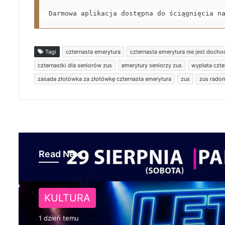
Darmowa aplikacja dostępna do ściągnięcia n
Tagi
czternasta emerytura
czternasta emerytura nie jest doch
czternastki dla seniorów zus
emerytury seniorzy zus
wypłata czte
zasada złotówka za złotówkę czternasta emerytura
zus
zus rado
Read Next
NA SYGNALE
KULTURA
1 dzień temu