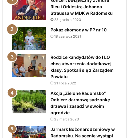
Koncert świąteczny z André
Rieu i Orkiestrą Johanna
Straussa w MDK w Radomsku
28 grudnia 2023
Pokaz ekomody w PP nr 10
18 czerwca 2021
Rodzice kandydatów do I LO
chcą utworzenia dodatkowej
klasy. Spotkali się z Zarządem
Powiatu
21 lipca 2022
Akcja „Zielone Radomsko”.
Odbierz darmową sadzonkę
drzewa i zasadź w swoim
ogrodzie
23 marca 2023
Jarmark Bożonarodzeniowy w
Radomsku. Na scenie wystąpi