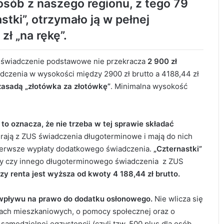
osób z naszego regionu, z tego 79
tki”, otrzymało ją w pełnej
zł „na rękę”.
 świadczenie podstawowe nie przekracza
2 900 zł
czenia w wysokości między 2900 zł brutto a 4188,44 zł
zasadą „złotówka za złotówkę”
. Minimalna wysokość
to oznacza, że nie trzeba w tej sprawie składać
rają z ZUS świadczenia długoterminowe i mają do nich
 pierwsze wypłaty dodatkowego świadczenia.
„Czternastki”
nty czy innego długoterminowego świadczenia z ZUS
y renta jest wyższa od kwoty 4 188,44 zł brutto.
a wpływu na prawo do dodatku osłonowego.
Nie wlicza się
ach mieszkaniowych, o pomocy społecznej oraz o
amodzielnej egzystencji (czyli tzw. 500 plus dla osób