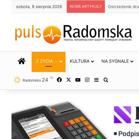
sobota, 8 sierpnia 2026
NOWE ARTYKUŁY
Około 90 tys. 
STRONA GŁÓWNA
Z ŻYCIA …
KULTURA
NA SYGNALE
℃
24
Facebook
X
YouTube
Instagram
Sidebar
Szukaj
Radomsko