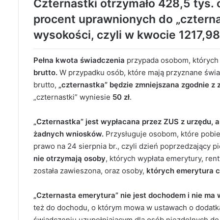
Czternastki otrzymało 428,5 tys. 
procent uprawnionych do „czternas
wysokości, czyli w kwocie 1217,98 
Pełna kwota świadczenia
przypada osobom, których
brutto.
W przypadku osób, które mają przyznane świad
brutto,
„czternastka” będzie zmniejszana zgodnie z 
„czternastki” wyniesie
50 zł
.
„Czternastka” jest wypłacana przez ZUS z urzędu, a 
żadnych wniosków.
Przysługuje osobom, które pobie
prawo na 24 sierpnia br., czyli dzień poprzedzający
nie otrzymają osoby
, których wypłata emerytury, re
została zawieszona, oraz osoby,
których emerytura cz
„Czternasta emerytura” nie jest dochodem i nie m
też do dochodu, o którym mowa w ustawach o dodatk
świadczeniu uzupełniającym dla osób niezdolnych do s