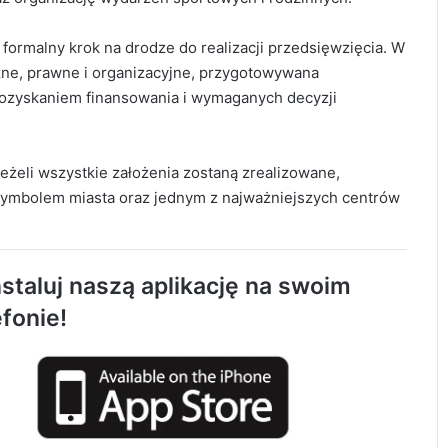
 formalny krok na drodze do realizacji przedsięwzięcia. W
zne, prawne i organizacyjne, przygotowywana
pozyskaniem finansowania i wymaganych decyzji
eżeli wszystkie założenia zostaną zrealizowane,
Tragiczny wypadek w Kobielach Wielkich.
bolem miasta oraz jednym z najważniejszych centrów
Nie żyje 22-letni motocyklista
Około 90 tys. zł na szkolenia pracowników.
staluj naszą aplikację na swoim
PUP w Radomsku ogłasza nabór wniosków
efonie!
Życie bez alkoholu – lepszy wybór.
Radomsko włącza się w Miesiąc
Trzeźwości