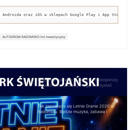
119 km/h w terenie zabudowanym. 37-
latek stracił prawo jazdy i zapłaci 4 tys. zł
a Androida oraz iOS w sklepach Google Play i App Store.
Trwa remont przejazdów kolejowych.
Zmieniły się trasy autobusów MPK w
AUTODROM RADOMSKO list inwestycyjny
Radomsku
Bezpłatne badania w kierunku osteoporozy
w Radomsku. Z oferty mogą skorzystać
seniorzy
Tak zapowiada się Letnie Granie 2026 w
Radomsku. Będzie muzyka, zabawa i
atrakcje dla rodzin
Naczepa przewróciła się na drodze.
Kruszywo rozsypało się na jezdnię