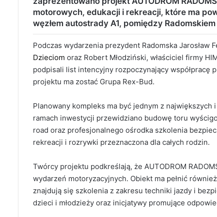
zaprezentowano projekt AUTODROM RADOMSKO
motorowych, edukacji i rekreacji, które ma po
węzłem autostrady A1, pomiędzy Radomskiem 
Podczas wydarzenia prezydent Radomska Jarosław Fe
Dzieciom
oraz Robert Młodziński, właściciel firmy HIM
podpisali list intencyjny rozpoczynający współpracę 
projektu ma zostać Grupa Rex-Bud.
Planowany kompleks ma być jednym z największych i 
ramach inwestycji przewidziano budowę toru wyścigow
road oraz profesjonalnego ośrodka szkolenia bezpiecz
rekreacji i rozrywki przeznaczona dla całych rodzin.
Twórcy projektu podkreślają, że AUTODROM RADOMSK
wydarzeń motoryzacyjnych. Obiekt ma pełnić również
znajdują się szkolenia z zakresu techniki jazdy i b
dzieci i młodzieży oraz inicjatywy promujące odpowi