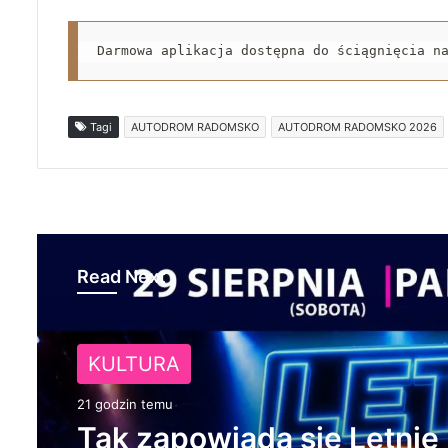
Darmowa aplikacja dostępna do ściągnięcia n
Tagi
AUTODROM RADOMSKO
AUTODROM RADOMSKO 2026
Read Next
NA SYGNALE
KULTURA
1 dzień temu
21 godzin temu