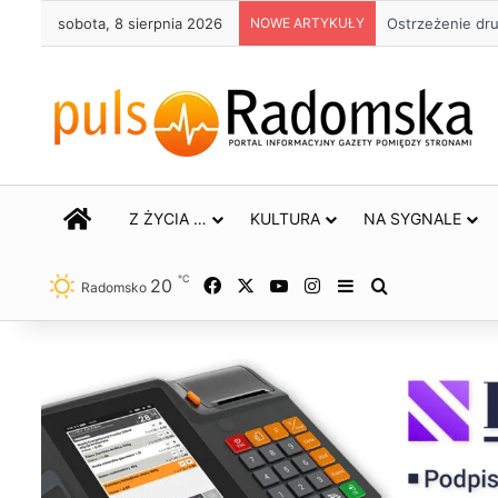
sobota, 8 sierpnia 2026
NOWE ARTYKUŁY
Około 90 tys. 
STRONA GŁÓWNA
Z ŻYCIA …
KULTURA
NA SYGNALE
℃
20
Facebook
X
YouTube
Instagram
Sidebar
Szukaj
Radomsko