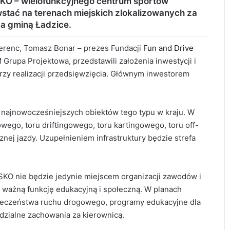
 – wielofunkcyjnego centrum sportów
wstać na terenach miejskich zlokalizowanych za
a gminą Ładzice.
renc, Tomasz Bonar – prezes Fundacji
Fun and Drive
 Grupa Projektowa, przedstawili założenia inwestycji i
przy realizacji przedsięwzięcia. Głównym inwestorem
najnowocześniejszych obiektów tego typu w kraju. W
ego, toru driftingowego, toru kartingowego, toru off-
nej jazdy. Uzupełnieniem infrastruktury będzie strefa
O nie będzie jedynie miejscem organizacji zawodów i
 ważną funkcję edukacyjną i społeczną. W planach
ezpieczeństwa ruchu drogowego, programy edukacyjne dla
edzialne zachowania za kierownicą.