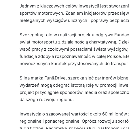
Jednym z kluczowych celów inwestycji jest stworzeni
sportów motorowych. Zdaniem inicjatorów przedsięwz
nielegalnych wyścigów ulicznych i poprawy bezpiecz
Szczególną rolę w realizacji projektu odgrywa Fundacj
świat motorsportu z działalnością charytatywną. Dz
współpracy z czołowymi postaciami świata wyścigów,
fundacja zdobyła rozpoznawalność w całej Polsce. Efek
nowoczesnych karetek przystosowanych do transport
Silna marka Fun&Drive, szeroka sieć partnerów bizn
wydarzeń mogą odegrać istotną rolę w promocji inwestyc
projekt przyciągnie sponsorów, media oraz społeczno
dalszego rozwoju regionu.
Inwestycja o szacowanej wartości około 60 milionów z
regionalne i ponadregionalne. Oprócz rozwoju sportó
turystycznej Radomska, rozwój usług, gastronomii or