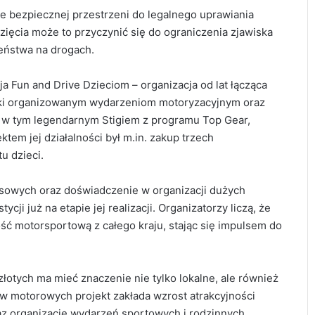
e bezpiecznej przestrzeni do legalnego uprawiania
ięcia może to przyczynić się do ograniczenia zjawiska
eństwa na drogach.
a Fun and Drive Dzieciom – organizacja od lat łącząca
ięki organizowanym wydarzeniom motoryzacyjnym oraz
 w tym legendarnym Stigiem z programu Top Gear,
tem jej działalności był m.in. zakup trzech
u dzieci.
esowych oraz doświadczenie w organizacji dużych
ji już na etapie jej realizacji. Organizatorzy liczą, że
ść motorsportową z całego kraju, stając się impulsem do
łotych ma mieć znaczenie nie tylko lokalne, ale również
w motorowych projekt zakłada wzrost atrakcyjności
az organizację wydarzeń sportowych i rodzinnych.