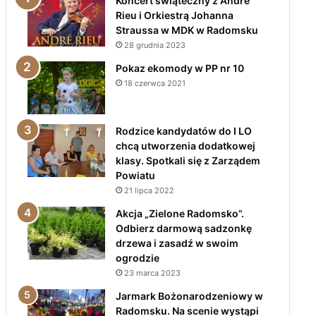
Koncert świąteczny z André
Rieu i Orkiestrą Johanna
Straussa w MDK w Radomsku
28 grudnia 2023
Pokaz ekomody w PP nr 10
18 czerwca 2021
Rodzice kandydatów do I LO
chcą utworzenia dodatkowej
klasy. Spotkali się z Zarządem
Powiatu
21 lipca 2022
Akcja „Zielone Radomsko”.
Odbierz darmową sadzonkę
drzewa i zasadź w swoim
ogrodzie
23 marca 2023
Jarmark Bożonarodzeniowy w
Radomsku. Na scenie wystąpi