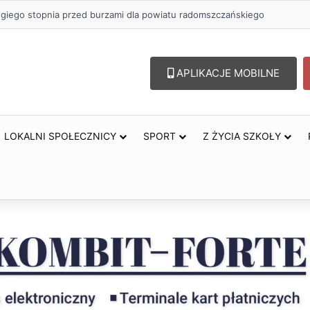
zł na szkolenia pracowników. PUP w Radomsku ogłasza nabór wniosków
APLIKACJE MOBILNE
LOKALNI SPOŁECZNICY
SPORT
Z ŻYCIA SZKOŁY