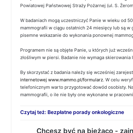
Powiatowej Państwowej Straży Pożarnej (ul. S. Żerom
W badaniach mogą uczestniczyć Panie w wieku od 50 d
mammografii w ciągu ostatnich 24 miesięcy lub są w 
pisemne wskazanie do wykonania ponownej mammograf
Programem nie są objęte Panie, u których już wcze
złośliwym w piersi. Badanie nie wymaga skierowania 
By skorzystać z badania należy się wcześniej zarejes
internetowej www.mammo.pl/formularz
. W celu wery
telefonicznym warto przygotować dowód osobisty. Na
mammografii, o ile nie były one wykonane w pracown
Czytaj też: Bezpłatne porady onkologiczne
Chcesz być na bieżąco - zain