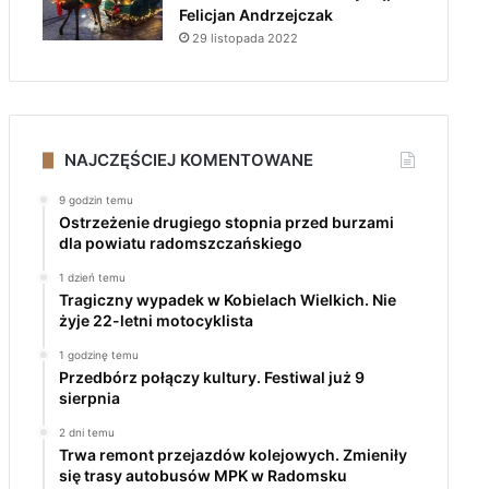
Felicjan Andrzejczak
29 listopada 2022
NAJCZĘŚCIEJ KOMENTOWANE
9 godzin temu
Ostrzeżenie drugiego stopnia przed burzami
dla powiatu radomszczańskiego
1 dzień temu
Tragiczny wypadek w Kobielach Wielkich. Nie
żyje 22-letni motocyklista
1 godzinę temu
Przedbórz połączy kultury. Festiwal już 9
sierpnia
2 dni temu
Trwa remont przejazdów kolejowych. Zmieniły
się trasy autobusów MPK w Radomsku