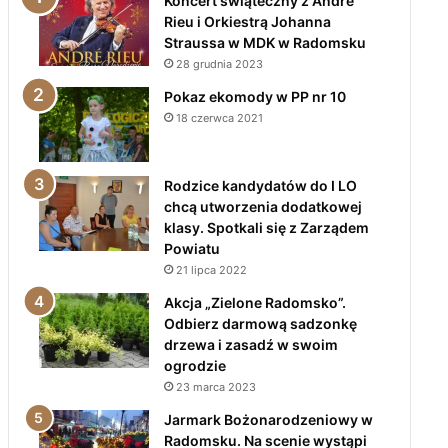
Koncert świąteczny z André
Rieu i Orkiestrą Johanna
Straussa w MDK w Radomsku
28 grudnia 2023
Pokaz ekomody w PP nr 10
18 czerwca 2021
Rodzice kandydatów do I LO
chcą utworzenia dodatkowej
klasy. Spotkali się z Zarządem
Powiatu
21 lipca 2022
Akcja „Zielone Radomsko”.
Odbierz darmową sadzonkę
drzewa i zasadź w swoim
ogrodzie
23 marca 2023
Jarmark Bożonarodzeniowy w
Radomsku. Na scenie wystąpi