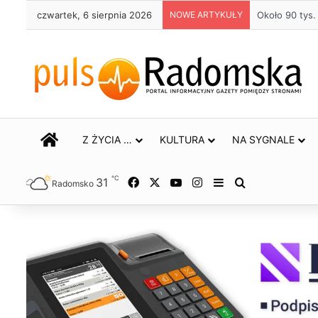
czwartek, 6 sierpnia 2026
NOWE ARTYKUŁY
Życie bez alk
STRONA GŁÓWNA
Z ŻYCIA …
KULTURA
NA SYGNALE
℃
31
Facebook
X
YouTube
Instagram
Sidebar
Szukaj
Radomsko