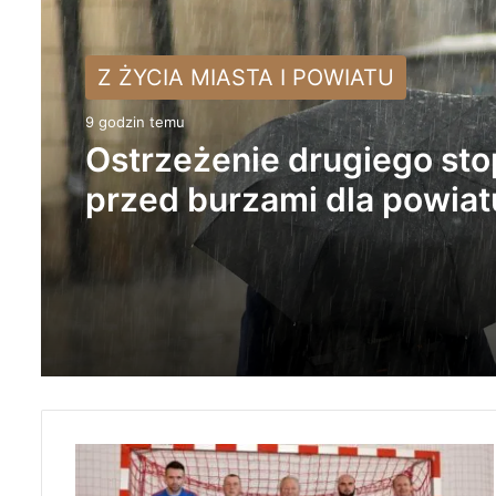
Z ŻYCIA MIASTA I POWIATU
NA SYGNALE
9 godzin temu
Ostrzeżenie drugiego sto
1 dzień temu
przed burzami dla powiat
radomszczańskiego
Tragiczny wypadek w
Kobielach Wielkich. Nie ż
22-letni motocyklista
P
u