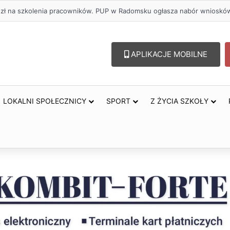
oholu – lepszy wybór. Radomsko włącza się w Miesiąc Trzeźwości
APLIKACJE MOBILNE
LOKALNI SPOŁECZNICY
SPORT
Z ŻYCIA SZKOŁY