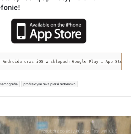
efonie!
Trwa remont przejazdów kolejowych.
Zmieniły się trasy autobusów MPK w
Radomsku
Rowerzystka ranna po zderzeniu z
samochodem. Trafiła do szpitala
a Androida oraz iOS w sklepach Google Play i App Store.
Spowodował śmiertelny wypadek i uciekł z
miejsca zdarzenia. 32-latek trafił do
aresztu
mamografia
profilaktyka raka piersi radomsko
Nowa Pracownia Endoskopii w szpitalu w
Radomsku. Będą wykonywane
zaawansowane badania i zabiegi
Przedbórz połączy kultury. Festiwal już 9
sierpnia