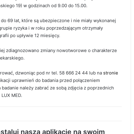
skiego 19) w godzinach od 9.00 do 15.00.
o 69 lat, które są ubezpieczone i nie miały wykonanej
grupie ryzyka i w roku poprzedzającym otrzymały
ii po upływie 12 miesięcy.
śniej zdiagnozowano zmiany nowotworowe o charakterze
lekarskiego.
trować, dzwoniąc pod nr tel. 58 666 24 44 lub na
stronie
fikacji uprawnień do badania przed połączeniem
 badanie należy zabrać ze sobą zdjęcia z poprzednich
i LUX MED.
119 km/h w terenie zabudowanym. 37-
latek stracił prawo jazdy i zapłaci 4 tys. zł
staluj naszą aplikację na swoim