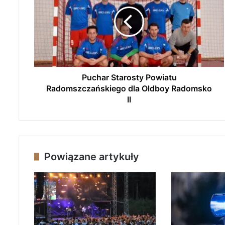
c
h
a
r
S
t
a
r
Puchar Starosty Powiatu
o
Radomszczańskiego dla Oldboy Radomsko
s
II
t
y
P
o
w
Powiązane artykuły
i
a
t
u
R
a
d