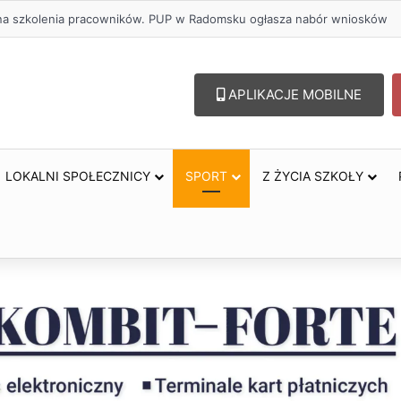
lu – lepszy wybór. Radomsko włącza się w Miesiąc Trzeźwości
APLIKACJE MOBILNE
LOKALNI SPOŁECZNICY
SPORT
Z ŻYCIA SZKOŁY