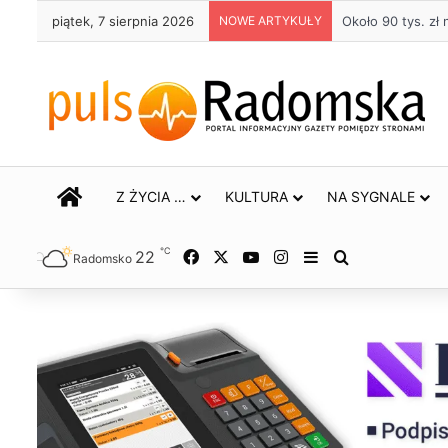
piątek, 7 sierpnia 2026
NOWE ARTYKUŁY
Życie bez alkoho
STRONA GŁÓWNA
Z ŻYCIA …
KULTURA
NA SYGNALE
℃
22
Facebook
X
YouTube
Instagram
Sidebar
Szukaj
Radomsko