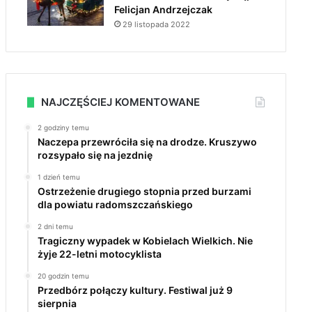
Felicjan Andrzejczak
29 listopada 2022
NAJCZĘŚCIEJ KOMENTOWANE
2 godziny temu
Naczepa przewróciła się na drodze. Kruszywo
rozsypało się na jezdnię
1 dzień temu
Ostrzeżenie drugiego stopnia przed burzami
dla powiatu radomszczańskiego
2 dni temu
Tragiczny wypadek w Kobielach Wielkich. Nie
żyje 22-letni motocyklista
20 godzin temu
Przedbórz połączy kultury. Festiwal już 9
sierpnia