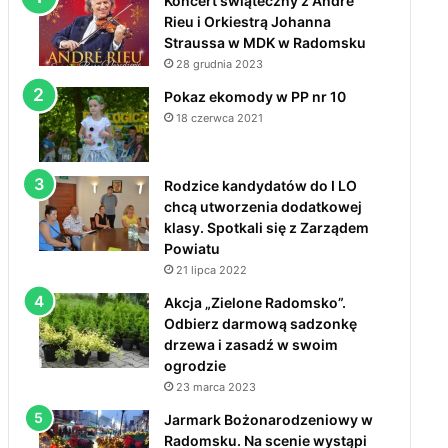
Koncert świąteczny z André
Rieu i Orkiestrą Johanna
Straussa w MDK w Radomsku
28 grudnia 2023
Pokaz ekomody w PP nr 10
18 czerwca 2021
Rodzice kandydatów do I LO
chcą utworzenia dodatkowej
klasy. Spotkali się z Zarządem
Powiatu
21 lipca 2022
Akcja „Zielone Radomsko”.
Odbierz darmową sadzonkę
drzewa i zasadź w swoim
ogrodzie
23 marca 2023
Jarmark Bożonarodzeniowy w
Radomsku. Na scenie wystąpi