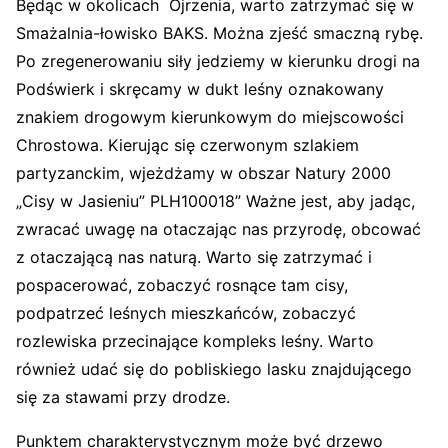
Będąc w okolicach Ojrzenia, warto zatrzymać się w
Smażalnia-łowisko BAKS. Można zjeść smaczną rybę.
Po zregenerowaniu siły jedziemy w kierunku drogi na
Podświerk i skręcamy w dukt leśny oznakowany
znakiem drogowym kierunkowym do miejscowości
C
hrostowa. Kierując się czerwonym szlakiem
partyzanckim, wjeżdżamy w obszar Natury 2000
„Cisy w Jasieniu” PLH100018” Ważne jest, aby jadąc,
zwracać uwagę na otaczając nas przyrodę, obcować
z otaczającą nas naturą. Warto się zatrzymać i
pospacerować, zobaczyć rosnące tam cisy,
podpatrzeć leśnych mieszkańców, zobaczyć
rozlewiska przecinające kompleks leśny. Warto
również udać się do pobliskiego lasku znajdującego
się za stawami przy drodze.
Punktem charakterystycznym może być drzewo