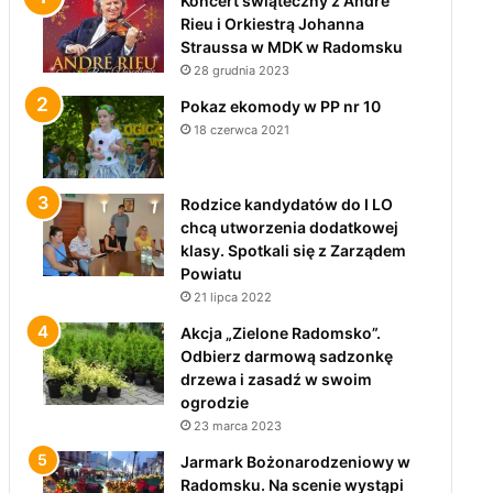
Koncert świąteczny z André
Rieu i Orkiestrą Johanna
Straussa w MDK w Radomsku
28 grudnia 2023
Pokaz ekomody w PP nr 10
18 czerwca 2021
Rodzice kandydatów do I LO
chcą utworzenia dodatkowej
klasy. Spotkali się z Zarządem
Powiatu
21 lipca 2022
Akcja „Zielone Radomsko”.
Odbierz darmową sadzonkę
drzewa i zasadź w swoim
ogrodzie
23 marca 2023
Jarmark Bożonarodzeniowy w
Radomsku. Na scenie wystąpi