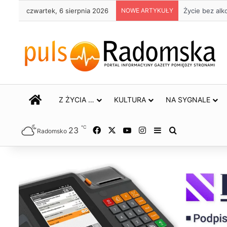
czwartek, 6 sierpnia 2026
NOWE ARTYKUŁY
Życie bez alk
STRONA GŁÓWNA
Z ŻYCIA …
KULTURA
NA SYGNALE
℃
23
Facebook
X
YouTube
Instagram
Sidebar
Szukaj
Radomsko