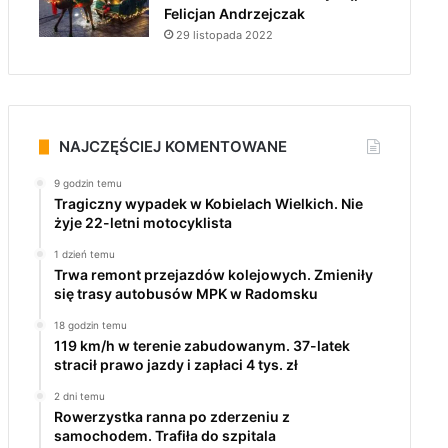
Felicjan Andrzejczak
29 listopada 2022
NAJCZĘŚCIEJ KOMENTOWANE
9 godzin temu
Tragiczny wypadek w Kobielach Wielkich. Nie
żyje 22-letni motocyklista
1 dzień temu
Trwa remont przejazdów kolejowych. Zmieniły
się trasy autobusów MPK w Radomsku
18 godzin temu
119 km/h w terenie zabudowanym. 37-latek
stracił prawo jazdy i zapłaci 4 tys. zł
2 dni temu
Rowerzystka ranna po zderzeniu z
samochodem. Trafiła do szpitala