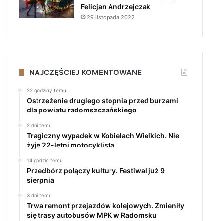
Felicjan Andrzejczak
29 listopada 2022
NAJCZĘŚCIEJ KOMENTOWANE
22 godziny temu
Ostrzeżenie drugiego stopnia przed burzami
dla powiatu radomszczańskiego
2 dni temu
Tragiczny wypadek w Kobielach Wielkich. Nie
żyje 22-letni motocyklista
14 godzin temu
Przedbórz połączy kultury. Festiwal już 9
sierpnia
3 dni temu
Trwa remont przejazdów kolejowych. Zmieniły
się trasy autobusów MPK w Radomsku