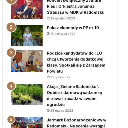
Koncert świąteczny z André
Rieu i Orkiestrą Johanna
Straussa w MDK w Radomsku
28 grudnia 2023
Pokaz ekomody w PP nr 10
18 czerwca 2021
Rodzice kandydatów do I LO
chcą utworzenia dodatkowej
klasy. Spotkali się z Zarządem
Powiatu
21 lipca 2022
Akcja „Zielone Radomsko”.
Odbierz darmową sadzonkę
drzewa i zasadź w swoim
ogrodzie
23 marca 2023
Jarmark Bożonarodzeniowy w
Radomsku. Na scenie wystąpi