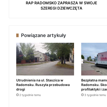
K
RAP RADOMSKO ZAPRASZA W SWOJE
O
SZEREGI DZIEWCZĘTA
Z
A
P
R
A
Powiązane artykuły
S
Z
A
W
S
W
O
J
E
Utrudnienia na ul. Staszica w
Bezpłatna mam
S
Radomsku. Ruszyła przebudowa
Radomsku. Skor
Z
drogi
profilaktyki i z
E
2 tygodnie temu
3 tygodnie temu
R
E