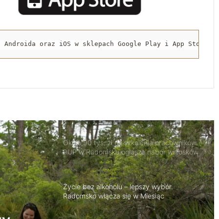
Zakończył się drugi etap rozbudowy strefy
inwestycyjnej w Radomsku
a Androida oraz iOS w sklepach Google Play i App Store.
Nowy odcinek ścieżki rowerowej oddany
do użytku
Stypendium dla studentów medycyny w
Radomsku. Nabór wniosków już trwa
Około 90 tys. zł na szkolenia pracowników.
PUP w Radomsku ogłasza nabór wniosków
Życie bez alkoholu – lepszy wybór.
Radomsko włącza się w Miesiąc
Trzeźwości