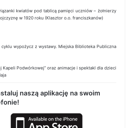
iązanki kwiatów pod tablicą pamięci uczniów – żołnierzy
jczyznę w 1920 roku (Klasztor o.o. franciszkanów)
z cyklu wypożycz z wystawy. Miejska Biblioteka Publiczna
j Kapeli Podwórkowej” oraz animacje i spektakl dla dzieci
Maja
AQUARA świętuje 5. urodziny. Będą
atrakcje dla całych rodzin
staluj naszą aplikację na swoim
efonie!
1 sierpnia o godzinie „W” zawyją syreny w
Radomsku