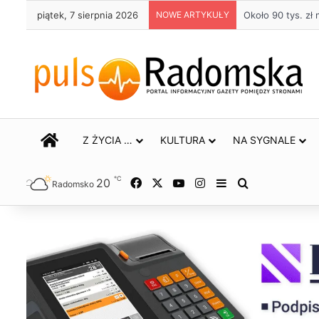
piątek, 7 sierpnia 2026
NOWE ARTYKUŁY
Życie bez alkoho
STRONA GŁÓWNA
Z ŻYCIA …
KULTURA
NA SYGNALE
℃
20
Facebook
X
YouTube
Instagram
Sidebar
Szukaj
Radomsko