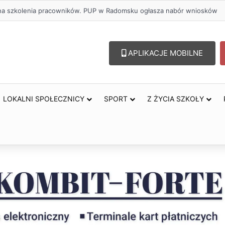
lu – lepszy wybór. Radomsko włącza się w Miesiąc Trzeźwości
APLIKACJE MOBILNE
LOKALNI SPOŁECZNICY
SPORT
Z ŻYCIA SZKOŁY