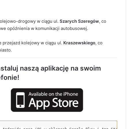
kolejowo-drogowy w ciągu ul.
Szarych Szeregów
, co
liwe opóźnienia w komunikacji autobusowej.
e przejazd kolejowy w ciągu ul.
Kraszewskiego
, co
Rowerzystka ranna po zderzeniu z
iasto.
samochodem. Trafiła do szpitala
staluj naszą aplikację na swoim
Spowodował śmiertelny wypadek i uciekł z
miejsca zdarzenia. 32-latek trafił do
efonie!
aresztu
Nowa Pracownia Endoskopii w szpitalu w
Radomsku. Będą wykonywane
zaawansowane badania i zabiegi
Jubileuszowe Święto Miodu przyciągnęło
tłumy do Gomunic