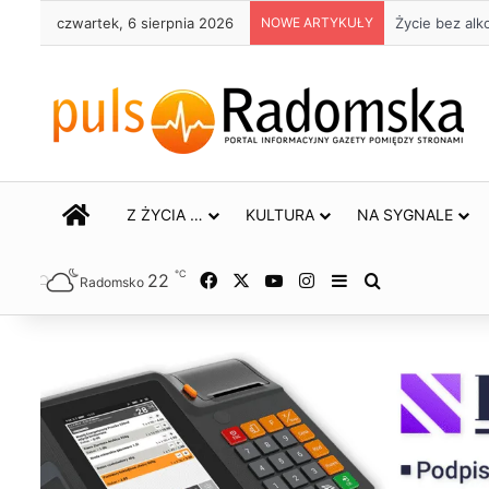
czwartek, 6 sierpnia 2026
NOWE ARTYKUŁY
Trwa remont 
STRONA GŁÓWNA
Z ŻYCIA …
KULTURA
NA SYGNALE
℃
22
Facebook
X
YouTube
Instagram
Sidebar
Szukaj
Radomsko