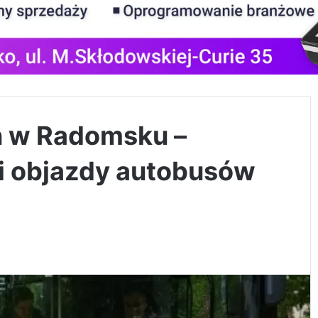
eń w Radomsku –
i objazdy autobusów