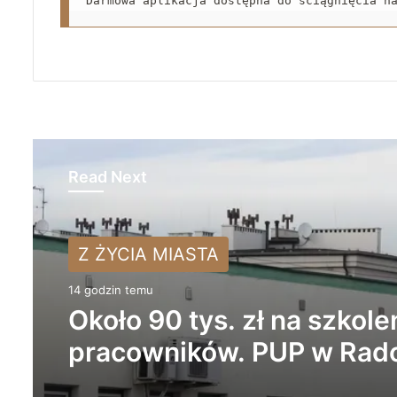
Darmowa aplikacja dostępna do ściągnięcia n
Read Next
Z ŻYCIA MIASTA
Z ŻYCIA MIASTA
14 godzin temu
16 godzin temu
Około 90 tys. zł na szkole
pracowników. PUP w Ra