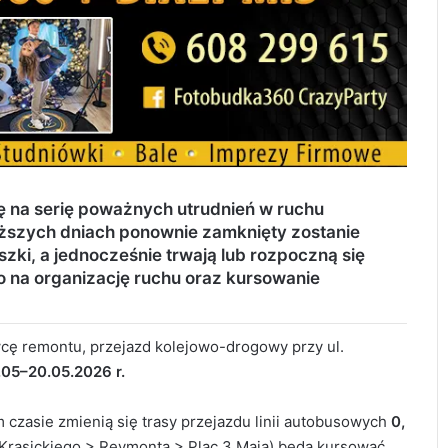
na serię poważnych utrudnień w ruchu
iższych dniach ponownie zamknięty zostanie
zki, a jednocześnie trwają lub rozpoczną się
to na organizację ruchu oraz kursowanie
cę remontu, przejazd kolejowo-drogowy przy ul.
.05–20.05.2026 r.
 czasie zmienią się trasy przejazdu linii autobusowych
0,
 (Krasickiego > Reymonta > Plac 3 Maja) będą kursować