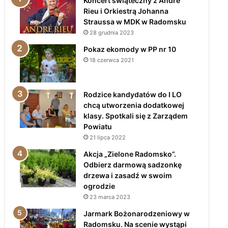
Koncert świąteczny z André
Rieu i Orkiestrą Johanna
Straussa w MDK w Radomsku
28 grudnia 2023
Pokaz ekomody w PP nr 10
18 czerwca 2021
Rodzice kandydatów do I LO
chcą utworzenia dodatkowej
klasy. Spotkali się z Zarządem
Powiatu
21 lipca 2022
Akcja „Zielone Radomsko”.
Odbierz darmową sadzonkę
drzewa i zasadź w swoim
ogrodzie
23 marca 2023
Jarmark Bożonarodzeniowy w
Radomsku. Na scenie wystąpi