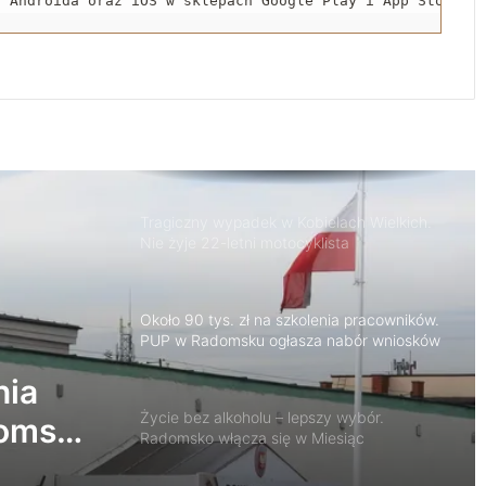
a Androida oraz iOS w sklepach Google Play i App Store.
Motocyklista zderzył się z dzikim
zwierzęciem. Trafił do szpitala
Tragiczny wypadek w Kobielach Wielkich.
Nie żyje 22-letni motocyklista
Około 90 tys. zł na szkolenia pracowników.
PUP w Radomsku ogłasza nabór wniosków
Życie bez alkoholu – lepszy wybór.
Radomsko włącza się w Miesiąc
Trzeźwości
nia
domsku
119 km/h w terenie zabudowanym. 37-