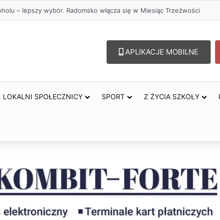
przejazdów kolejowych. Zmieniły się trasy autobusów MPK w Radomsku
APLIKACJE MOBILNE
LOKALNI SPOŁECZNICY
SPORT
Z ŻYCIA SZKOŁY