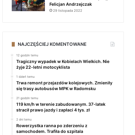
Felicjan Andrzejczak
29 listopada 2022
NAJCZĘŚCIEJ KOMENTOWANE
12 godzin temu
Tragiczny wypadek w Kobielach Wielkich. Nie
żyje 22-letni motocyklista
1 dzień temu
Trwa remont przejazdów kolejowych. Zmieniły
się trasy autobusów MPK w Radomsku
21 godzin temu
119 km/h w terenie zabudowanym. 37-latek
stracił prawo jazdy i zapłaci 4 tys. zł
2 dni temu
Rowerzystka ranna po zderzeniu z
samochodem. Trafiła do szpitala