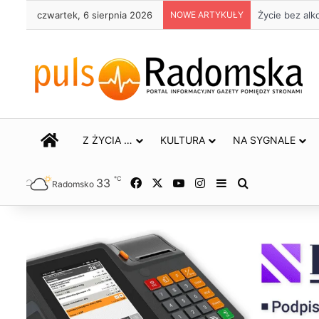
czwartek, 6 sierpnia 2026
NOWE ARTYKUŁY
Życie bez alko
STRONA GŁÓWNA
Z ŻYCIA …
KULTURA
NA SYGNALE
℃
33
Facebook
X
YouTube
Instagram
Sidebar
Szukaj
Radomsko