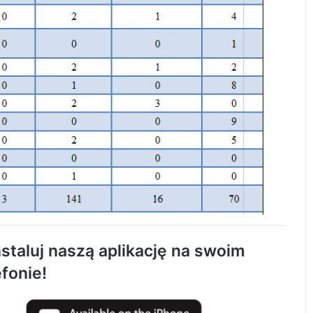
Trwa remont przejazdów kolejowych.
Zmieniły się trasy autobusów MPK w
Radomsku
staluj naszą aplikację na swoim
Rowerzystka ranna po zderzeniu z
efonie!
samochodem. Trafiła do szpitala