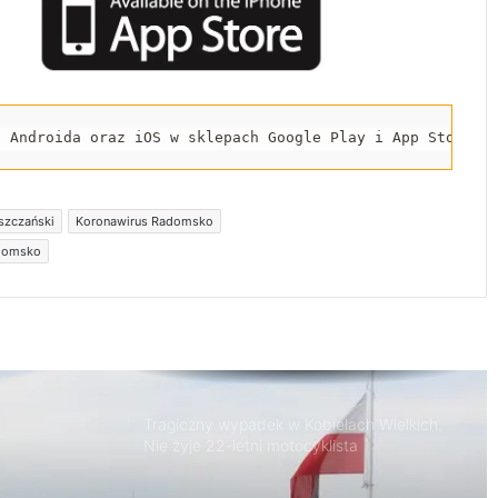
Spowodował śmiertelny wypadek i uciekł z
miejsca zdarzenia. 32-latek trafił do
aresztu
Nowa Pracownia Endoskopii w szpitalu w
a Androida oraz iOS w sklepach Google Play i App Store.
Radomsku. Będą wykonywane
zaawansowane badania i zabiegi
szczański
Koronawirus Radomsko
Jubileuszowe Święto Miodu przyciągnęło
tłumy do Gomunic
adomsko
Ostrzeżenie drugiego stopnia przed
burzami dla powiatu radomszczańskiego
Tragiczny wypadek w Kobielach Wielkich.
Nie żyje 22-letni motocyklista