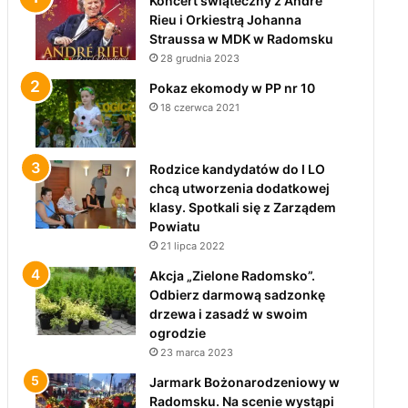
Koncert świąteczny z André
Rieu i Orkiestrą Johanna
Straussa w MDK w Radomsku
28 grudnia 2023
Pokaz ekomody w PP nr 10
18 czerwca 2021
Rodzice kandydatów do I LO
chcą utworzenia dodatkowej
klasy. Spotkali się z Zarządem
Powiatu
21 lipca 2022
Akcja „Zielone Radomsko”.
Odbierz darmową sadzonkę
drzewa i zasadź w swoim
ogrodzie
23 marca 2023
Jarmark Bożonarodzeniowy w
Radomsku. Na scenie wystąpi