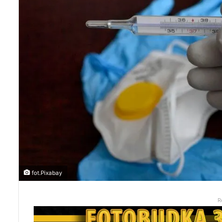
fot.Pixabay
R