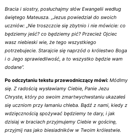
Bracia i siostry, posłuchajmy słów Ewangelii według
świętego Mateusza. „Jezus powiedział do swoich
uczniów: „Nie troszczcie się zbytnio i nie mówicie: co
będziemy jeść? co będziemy pić? Przecież Ojciec
wasz niebieski wie, że tego wszystkiego
potrzebujecie. Starajcie się naprzód o królestwo Boga
i o Jego sprawiedliwość, a to wszystko będzie wam
dodane”.
Po odczytaniu tekstu przewodniczący mówi:
Módlmy
się. Z radością wysławiamy Ciebie, Panie Jezu
Chryste, który po swoim zmartwychwstaniu ukazałeś
się uczniom przy łamaniu chleba. Bądź z nami, kiedy z
wdzięcznością spożywać będziemy te dary, i jak
dzisiaj w braciach przyjmujemy Ciebie w gościnę,
przyjmij nas jako biesiadników w Twoim królestwie.