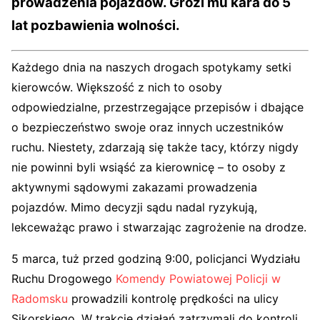
prowadzenia pojazdów. Grozi mu kara do 5
lat pozbawienia wolności.
Każdego dnia na naszych drogach spotykamy setki
kierowców. Większość z nich to osoby
odpowiedzialne, przestrzegające przepisów i dbające
o bezpieczeństwo swoje oraz innych uczestników
ruchu. Niestety, zdarzają się także tacy, którzy nigdy
nie powinni byli wsiąść za kierownicę – to osoby z
aktywnymi sądowymi zakazami prowadzenia
pojazdów. Mimo decyzji sądu nadal ryzykują,
lekceważąc prawo i stwarzając zagrożenie na drodze.
5 marca, tuż przed godziną 9:00, policjanci Wydziału
Ruchu Drogowego
Komendy Powiatowej Policji w
Radomsku
prowadzili kontrolę prędkości na ulicy
Sikorskiego. W trakcie działań zatrzymali do kontroli