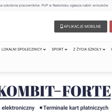
lu – lepszy wybór. Radomsko włącza się w Miesiąc Trzeźwości
APLIKACJE MOBILNE
LOKALNI SPOŁECZNICY
SPORT
Z ŻYCIA SZKOŁY