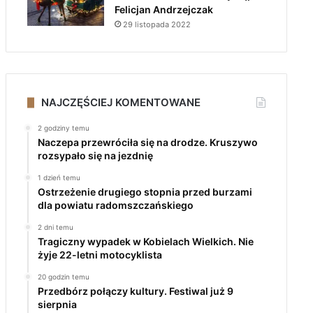
Felicjan Andrzejczak
29 listopada 2022
NAJCZĘŚCIEJ KOMENTOWANE
2 godziny temu
Naczepa przewróciła się na drodze. Kruszywo
rozsypało się na jezdnię
1 dzień temu
Ostrzeżenie drugiego stopnia przed burzami
dla powiatu radomszczańskiego
2 dni temu
Tragiczny wypadek w Kobielach Wielkich. Nie
żyje 22-letni motocyklista
20 godzin temu
Przedbórz połączy kultury. Festiwal już 9
sierpnia