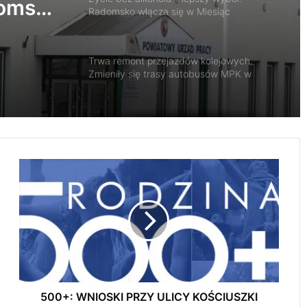
nia
Trwa remont przejazdów kolejowych.
domsku
Zmieniły się trasy autobusów MPK w
zy
Radomsku
się w
Nowa Pracownia Endoskopii w szpitalu w
Radomsku. Będą wykonywane
zaawansowane badania i zabiegi
IMGW ostrzega przed upałem. W powiecie
radomszczańskim temperatura sięgnie
5
33°C
0
0
+
Radomsko oddało hołd bohaterom
Powstania Warszawskiego
:
W
N
I
Groźne burze nadciągają nad region. Wiatr
O
nawet do 110 km/h
S
500+: WNIOSKI PRZY ULICY KOŚCIUSZKI