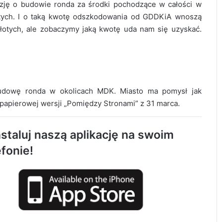
zję o budowie ronda za środki pochodzące w całości w
otych. I o taką kwotę odszkodowania od GDDKiA wnoszą
tych, ale zobaczymy jaką kwotę uda nam się uzyskać.
budowę ronda w okolicach MDK. Miasto ma pomysł jak
IMGW ostrzega przed upałem. W powiecie
papierowej wersji „Pomiędzy Stronami” z 31 marca.
radomszczańskim temperatura sięgnie
33°C
staluj naszą aplikację na swoim
Radomsko oddało hołd bohaterom
efonie!
Powstania Warszawskiego
Groźne burze nadciągają nad region. Wiatr
nawet do 110 km/h