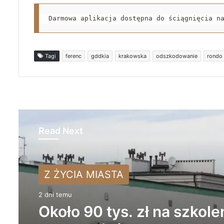
Darmowa aplikacja dostępna do ściągnięcia n
Tagi
ferenc
gddkia
krakowska
odszkodowanie
rondo
Read Next
Z ŻYCIA MIASTA
Z ŻYCIA MIASTA
2 dni temu
2 dni temu