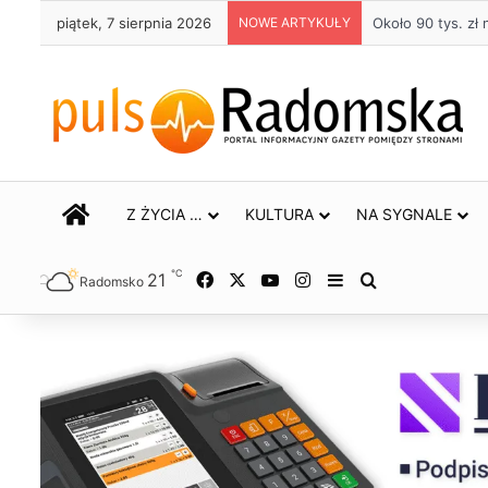
piątek, 7 sierpnia 2026
NOWE ARTYKUŁY
Życie bez alkoho
STRONA GŁÓWNA
Z ŻYCIA …
KULTURA
NA SYGNALE
℃
21
Facebook
X
YouTube
Instagram
Sidebar
Szukaj
Radomsko