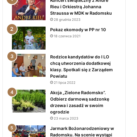
Koncert świąteczny z André
Rieu i Orkiestrą Johanna
Straussa w MDK w Radomsku
28 grudnia 2023
Pokaz ekomody w PP nr 10
18 czerwca 2021
Rodzice kandydatów do I LO
chcą utworzenia dodatkowej
klasy. Spotkali się z Zarządem
Powiatu
21 lipca 2022
Akcja „Zielone Radomsko”.
Odbierz darmową sadzonkę
drzewa i zasadź w swoim
ogrodzie
23 marca 2023
Jarmark Bożonarodzeniowy w
Radomsku. Na scenie wystąpi