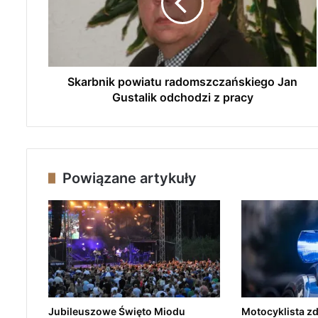
b
n
i
k
p
o
Skarbnik powiatu radomszczańskiego Jan
w
Gustalik odchodzi z pracy
i
a
t
u
r
Powiązane artykuły
a
d
o
m
s
z
c
z
a
Jubileuszowe Święto Miodu
Motocyklista zd