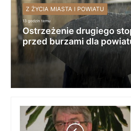
Z ŻYCIA MIASTA I POWIATU
13 godzin temu
Ostrzeżenie drugiego sto
przed burzami dla powiat
radomszczańskiego
S
k
a
r