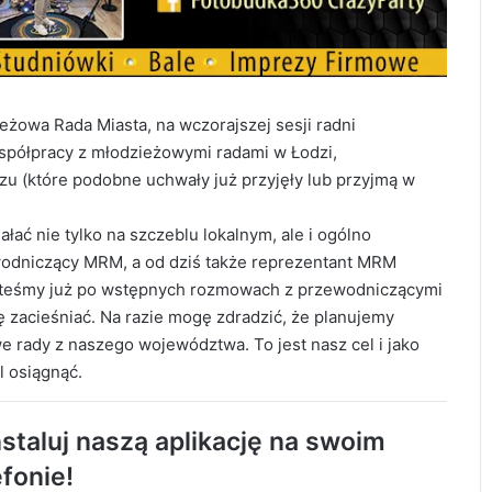
żowa Rada Miasta, na wczorajszej sesji radni
spółpracy z młodzieżowymi radami w Łodzi,
zu (które podobne uchwały już przyjęły lub przyjmą w
łać nie tylko na szczeblu lokalnym, ale i ogólno
odniczący MRM, a od dziś także reprezentant MRM
steśmy już po wstępnych rozmowach z przewodniczącymi
ę zacieśniać. Na razie mogę zdradzić, że planujemy
e rady z naszego województwa. To jest nasz cel i jako
 osiągnąć.
119 km/h w terenie zabudowanym. 37-
staluj naszą aplikację na swoim
latek stracił prawo jazdy i zapłaci 4 tys. zł
efonie!