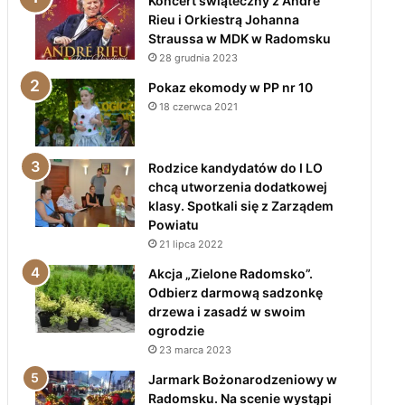
Koncert świąteczny z André
Rieu i Orkiestrą Johanna
Straussa w MDK w Radomsku
28 grudnia 2023
Pokaz ekomody w PP nr 10
18 czerwca 2021
Rodzice kandydatów do I LO
chcą utworzenia dodatkowej
klasy. Spotkali się z Zarządem
Powiatu
21 lipca 2022
Akcja „Zielone Radomsko”.
Odbierz darmową sadzonkę
drzewa i zasadź w swoim
ogrodzie
23 marca 2023
Jarmark Bożonarodzeniowy w
Radomsku. Na scenie wystąpi