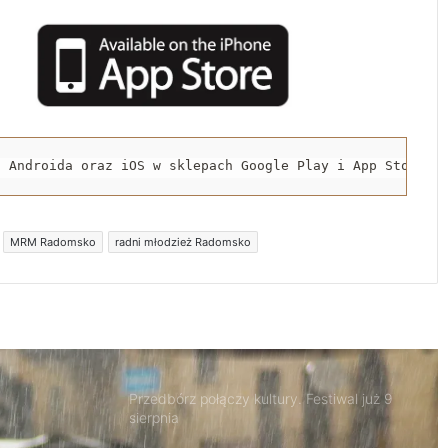
Trwa remont przejazdów kolejowych.
Zmieniły się trasy autobusów MPK w
Radomsku
Rowerzystka ranna po zderzeniu z
samochodem. Trafiła do szpitala
a Androida oraz iOS w sklepach Google Play i App Store.
Spowodował śmiertelny wypadek i uciekł z
miejsca zdarzenia. 32-latek trafił do
MRM Radomsko
radni młodzież Radomsko
aresztu
Nowa Pracownia Endoskopii w szpitalu w
Radomsku. Będą wykonywane
zaawansowane badania i zabiegi
Przedbórz połączy kultury. Festiwal już 9
sierpnia