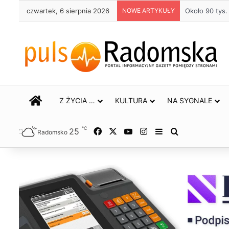
czwartek, 6 sierpnia 2026
NOWE ARTYKUŁY
Życie bez alk
STRONA GŁÓWNA
Z ŻYCIA …
KULTURA
NA SYGNALE
℃
25
Facebook
X
YouTube
Instagram
Sidebar
Szukaj
Radomsko