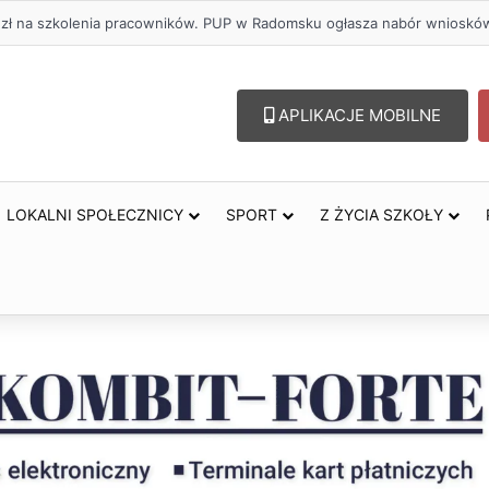
oholu – lepszy wybór. Radomsko włącza się w Miesiąc Trzeźwości
APLIKACJE MOBILNE
LOKALNI SPOŁECZNICY
SPORT
Z ŻYCIA SZKOŁY