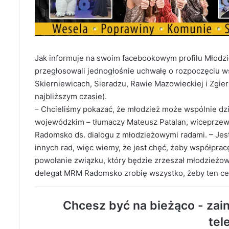
Jak informuje na swoim facebookowym profilu Młodzie
przegłosowali jednogłośnie uchwałę o rozpoczęciu w
Skierniewicach, Sieradzu, Rawie Mazowieckiej i Zgier
najbliższym czasie).
– Chcieliśmy pokazać, że młodzież może wspólnie dzia
wojewódzkim – tłumaczy Mateusz Patalan, wiceprzew
Radomsko ds. dialogu z młodzieżowymi radami. – Je
innych rad, więc wiemy, że jest chęć, żeby współprac
powołanie związku, który będzie zrzeszał młodzieżow
delegat MRM Radomsko zrobię wszystko, żeby ten cel
Chcesz być na bieżąco - zain
tel