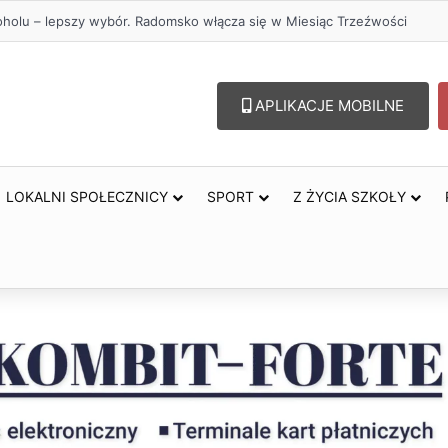
przejazdów kolejowych. Zmieniły się trasy autobusów MPK w Radomsku
APLIKACJE MOBILNE
LOKALNI SPOŁECZNICY
SPORT
Z ŻYCIA SZKOŁY