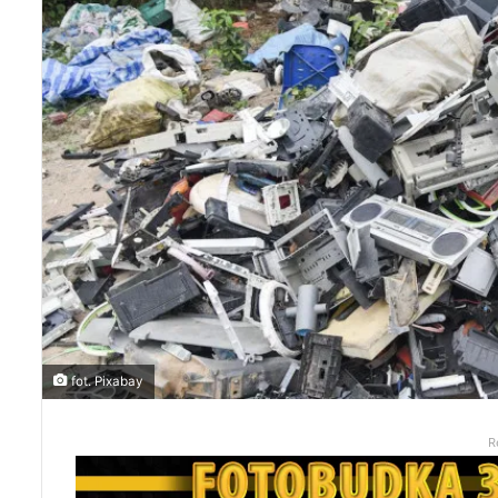
fot. Pixabay
R