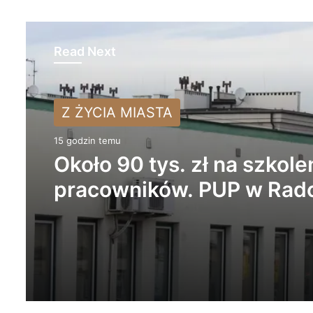
Read Next
Z ŻYCIA MIASTA
Z ŻYCIA MIASTA
17 godzin temu
15 godzin temu
Życie bez alkoholu – leps
Około 90 tys. zł na szkole
wybór. Radomsko włącza 
pracowników. PUP w Ra
Miesiąc Trzeźwości
ogłasza nabór wniosków