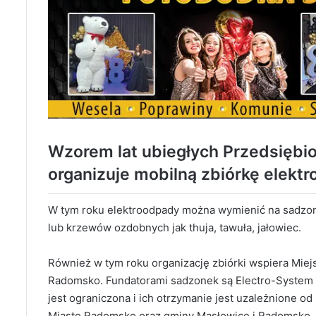
Wzorem lat ubiegłych Przedsiębi
organizuje mobilną zbiórkę elek
W tym roku elektroodpady można wymienić na sadzonki
lub krzewów ozdobnych jak thuja, tawuła, jałowiec.
Również w tym roku organizację zbiórki wspiera Mie
Radomsko. Fundatorami sadzonek są Electro-System
jest ograniczona i ich otrzymanie jest uzależnione od
Miasto Radomsko oraz gminy Masłowice i Radomsko.