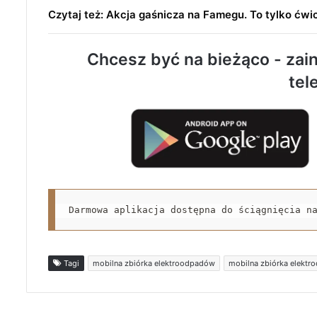
Czytaj też: Akcja gaśnicza na Famegu. To tylko ćwi
Chcesz być na bieżąco - zain
tel
Darmowa aplikacja dostępna do ściągnięcia n
Tagi
mobilna zbiórka elektroodpadów
mobilna zbiórka elektr