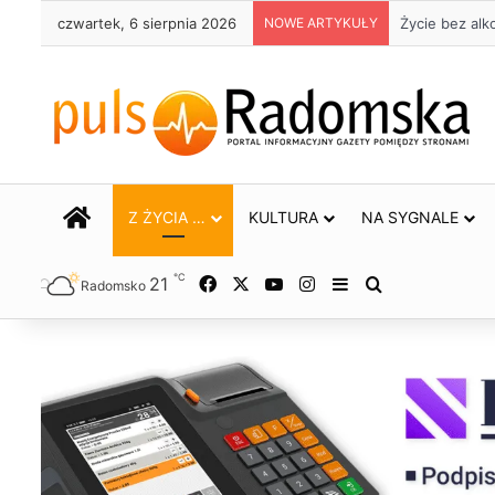
czwartek, 6 sierpnia 2026
NOWE ARTYKUŁY
Trwa remont 
STRONA GŁÓWNA
Z ŻYCIA …
KULTURA
NA SYGNALE
℃
21
Facebook
X
YouTube
Instagram
Sidebar
Szukaj
Radomsko