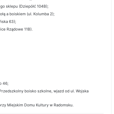
go sklepu (Dziepółć 104B);
łą a boiskiem (ul. Kolumba 2);
ńska 63);
ce Rządowe 11B).
o 46;
Przedszkolny boisko szkolne, wjazd od ul. Wojska
przy Miejskim Domu Kultury w Radomsku.
Rowerzystka ranna po zderzeniu z