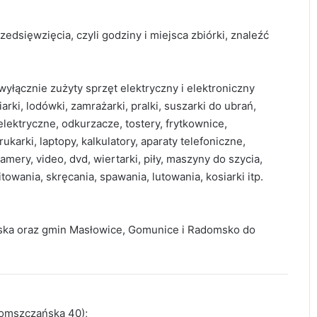
edsięwzięcia, czyli godziny i miejsca zbiórki, znaleźć
łącznie zużyty sprzęt elektryczny i elektroniczny
ki, lodówki, zamrażarki, pralki, suszarki do ubrań,
elektryczne, odkurzacze, tostery, frytkownice,
karki, laptopy, kalkulatory, aparaty telefoniczne,
amery, video, dvd, wiertarki, piły, maszyny do szycia,
owania, skręcania, spawania, lutowania, kosiarki itp.
ska oraz gmin Masłowice, Gomunice i Radomsko do
omszczańska 40);