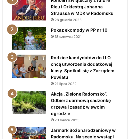
Koncert świąteczny z André
Rieu i Orkiestrą Johanna
Straussa w MDK w Radomsku
28 grudnia 2023
Pokaz ekomody w PP nr 10
18 czerwca 2021
Rodzice kandydatów do I LO
chcą utworzenia dodatkowej
klasy. Spotkali się z Zarządem
Powiatu
21 lipca 2022
Akcja „Zielone Radomsko”.
Odbierz darmową sadzonkę
drzewa i zasadź w swoim
ogrodzie
23 marca 2023
Jarmark Bożonarodzeniowy w
Radomsku. Na scenie wystąpi