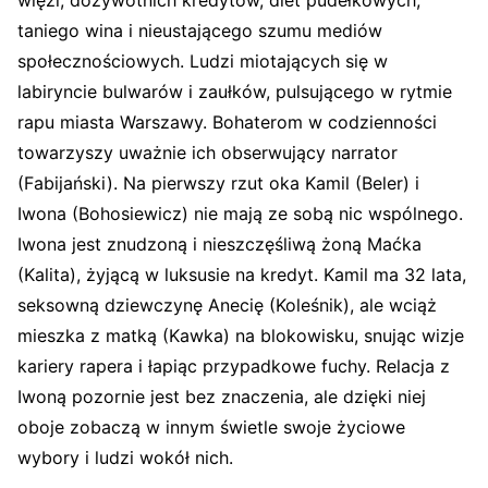
więzi, dożywotnich kredytów, diet pudełkowych,
taniego wina i nieustającego szumu mediów
społecznościowych. Ludzi miotających się w
labiryncie bulwarów i zaułków, pulsującego w rytmie
rapu miasta Warszawy. Bohaterom w codzienności
towarzyszy uważnie ich obserwujący narrator
(Fabijański). Na pierwszy rzut oka Kamil (Beler) i
Iwona (Bohosiewicz) nie mają ze sobą nic wspólnego.
Iwona jest znudzoną i nieszczęśliwą żoną Maćka
(Kalita), żyjącą w luksusie na kredyt. Kamil ma 32 lata,
seksowną dziewczynę Anecię (Koleśnik), ale wciąż
mieszka z matką (Kawka) na blokowisku, snując wizje
kariery rapera i łapiąc przypadkowe fuchy. Relacja z
Iwoną pozornie jest bez znaczenia, ale dzięki niej
oboje zobaczą w innym świetle swoje życiowe
wybory i ludzi wokół nich.