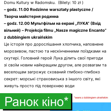
Domu Kultury w Radomsku. (Bilety: 10 zł )
– godz. 11.00 Rodzinne warsztaty plastyczne /
Творча майстерня родинна
– godz. 12.00 Мультфільм на екрані „ЛУКА” (Вхід
вільний) – Projekcja filmu „Nasze magiczne Encanto”
z dubbingiem ukraińskim
Це історія про дорослішання хлопчика, наповнене
морозивом, пастою та нескінченними поїздками на
скутері. Головний герой Лука ділить свої пригоди
зі своїм новим найкращим другом, але розвагам та
веселощам загрожує схований глибоко-глибоко
секрет: морські страховиська з іншого світу, які
живуть просто під поверхнею води