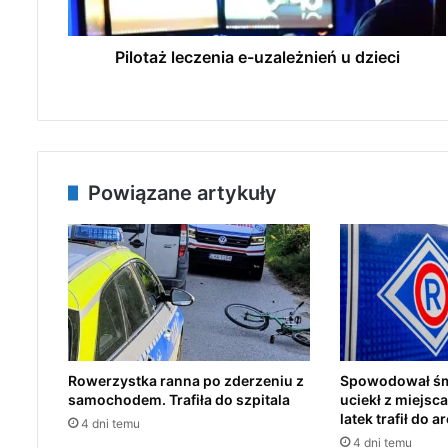
l
e
c
Pilotaż leczenia e-uzależnień u dzieci
z
e
n
i
a
e
Powiązane artykuły
-
u
z
a
l
e
ż
n
i
Rowerzystka ranna po zderzeniu z
Spowodował śmi
e
samochodem. Trafiła do szpitala
uciekł z miejsc
ń
latek trafił do a
4 dni temu
u
4 dni temu