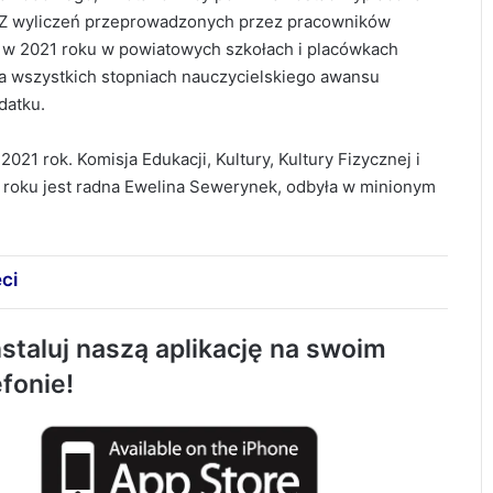
 Z wyliczeń przeprowadzonych przez pracowników
 w 2021 roku w powiatowych szkołach i placówkach
a wszystkich stopniach nauczycielskiego awansu
datku.
2021 rok. Komisja Edukacji, Kultury, Kultury Fizycznej i
1 roku jest radna Ewelina Sewerynek, odbyła w minionym
eci
staluj naszą aplikację na swoim
Tragiczny wypadek w Kobielach Wielkich.
efonie!
Nie żyje 22-letni motocyklista
Około 90 tys. zł na szkolenia pracowników.
PUP w Radomsku ogłasza nabór wniosków