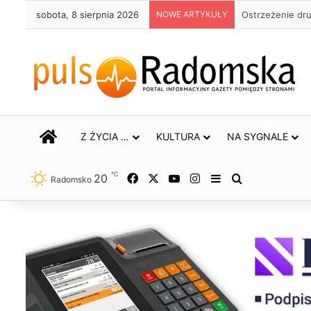
sobota, 8 sierpnia 2026
NOWE ARTYKUŁY
Około 90 tys. 
STRONA GŁÓWNA
Z ŻYCIA …
KULTURA
NA SYGNALE
℃
20
Facebook
X
YouTube
Instagram
Sidebar
Szukaj
Radomsko