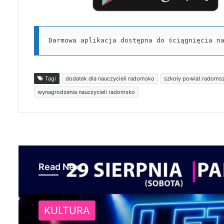
Darmowa aplikacja dostępna do ściągnięcia n
Tagi
dodatek dla nauczycieli radomsko
szkoły powiat radoms
wynagrodzenia nauczycieli radomsko
Read Next
KULTURA