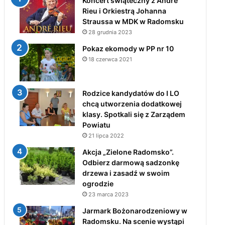
Koncert świąteczny z André
Rieu i Orkiestrą Johanna
Straussa w MDK w Radomsku
28 grudnia 2023
Pokaz ekomody w PP nr 10
18 czerwca 2021
Rodzice kandydatów do I LO
chcą utworzenia dodatkowej
klasy. Spotkali się z Zarządem
Powiatu
21 lipca 2022
Akcja „Zielone Radomsko”.
Odbierz darmową sadzonkę
drzewa i zasadź w swoim
ogrodzie
23 marca 2023
Jarmark Bożonarodzeniowy w
Radomsku. Na scenie wystąpi