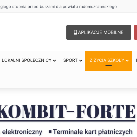
zł na szkolenia pracowników. PUP w Radomsku ogłasza nabór wniosków
APLIKACJE MOBILNE
LOKALNI SPOŁECZNICY
SPORT
Z ŻYCIA SZKOŁY