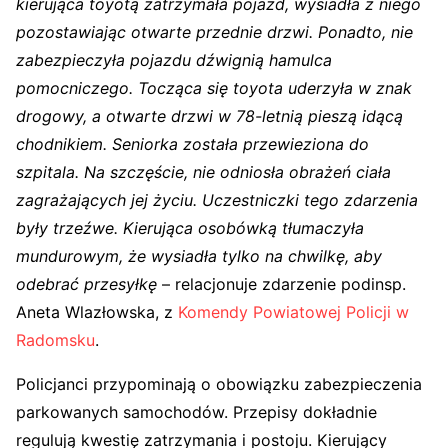
kierująca toyotą zatrzymała pojazd, wysiadła z niego
pozostawiając otwarte przednie drzwi. Ponadto, nie
zabezpieczyła pojazdu dźwignią hamulca
pomocniczego. Tocząca się toyota uderzyła w znak
drogowy, a otwarte drzwi w 78-letnią pieszą idącą
chodnikiem. Seniorka została przewieziona do
szpitala. Na szczęście, nie odniosła obrażeń ciała
zagrażających jej życiu. Uczestniczki tego zdarzenia
były trzeźwe. Kierująca osobówką tłumaczyła
mundurowym, że wysiadła tylko na chwilkę, aby
odebrać przesyłkę
– relacjonuje zdarzenie podinsp.
Aneta Wlazłowska, z
Komendy Powiatowej Policji w
Radomsku
.
Policjanci przypominają o obowiązku zabezpieczenia
parkowanych samochodów. Przepisy dokładnie
regulują kwestię zatrzymania i postoju. Kierujący