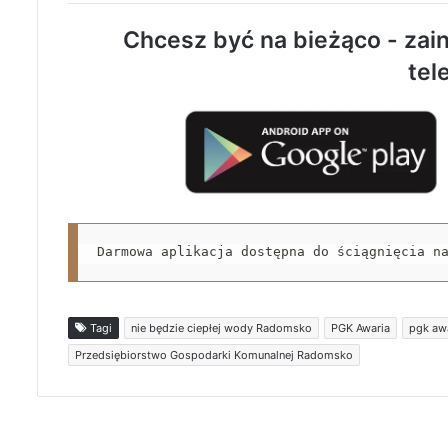
Chcesz być na bieżąco - zain
tel
Darmowa aplikacja dostępna do ściągnięcia n
Tagi
nie będzie ciepłej wody Radomsko
PGK Awaria
pgk awa
Przedsiębiorstwo Gospodarki Komunalnej Radomsko