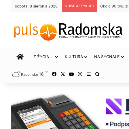
sobota, 8 sierpnia 2026
NOWE ARTYKUŁY
Życie bez alkoh
STRONA GŁÓWNA
Z ŻYCIA …
KULTURA
NA SYGNALE
℃
16
Facebook
X
YouTube
Instagram
Sidebar
Szukaj
Radomsko