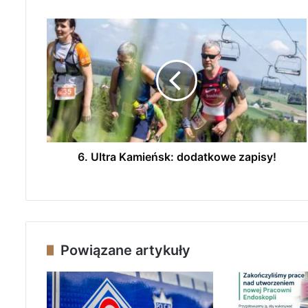
6
.
U
l
t
r
a
K
a
m
6. Ultra Kamieńsk: dodatkowe zapisy!
i
e
ń
s
k
:
Powiązane artykuły
d
o
d
a