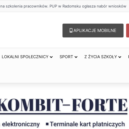
olu – lepszy wybór. Radomsko włącza się w Miesiąc Trzeźwości
APLIKACJE MOBILNE
LOKALNI SPOŁECZNICY
SPORT
Z ŻYCIA SZKOŁY