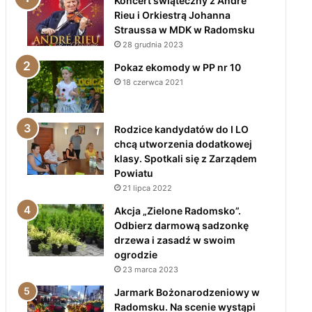
Koncert świąteczny z André
Rieu i Orkiestrą Johanna
Straussa w MDK w Radomsku
28 grudnia 2023
Pokaz ekomody w PP nr 10
18 czerwca 2021
Rodzice kandydatów do I LO
chcą utworzenia dodatkowej
klasy. Spotkali się z Zarządem
Powiatu
21 lipca 2022
Akcja „Zielone Radomsko”.
Odbierz darmową sadzonkę
drzewa i zasadź w swoim
ogrodzie
23 marca 2023
Jarmark Bożonarodzeniowy w
Radomsku. Na scenie wystąpi