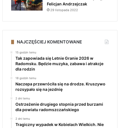
Felicjan Andrzejczak
29 listopada 2022
NAJCZĘŚCIEJ KOMENTOWANE
15 godzin temu
Tak zapowiada się Letnie Granie 2026 w
Radomsku. Będzie muzyka, zabawa i atrakcje
dla rodzin
18 godzin temu
Naczepa przewróciła się na drodze. Kruszywo
rozsypało się na jezdnię
2 dni temu
Ostrzeżenie drugiego stopnia przed burzami
dla powiatu radomszczańskiego
2 dni temu
Tragiczny wypadek w Kobielach Wielkich. Nie