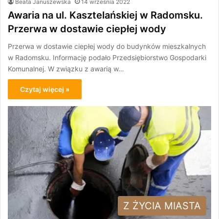
Beata Januszewska
14 września 2022
Awaria na ul. Kasztelańskiej w Radomsku.
Przerwa w dostawie ciepłej wody
Przerwa w dostawie ciepłej wody do budynków mieszkalnych
w Radomsku. Informację podało Przedsiębiorstwo Gospodarki
Komunalnej. W związku z awarią w…
Czytaj więcej »
Z ŻYCIA MIASTA