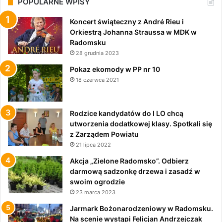
POPULARNE WPISY
Koncert świąteczny z André Rieu i
Orkiestrą Johanna Straussa w MDK w
Radomsku
28 grudnia 2023
Pokaz ekomody w PP nr 10
18 czerwca 2021
Rodzice kandydatów do I LO chcą
utworzenia dodatkowej klasy. Spotkali się
z Zarządem Powiatu
21 lipca 2022
Akcja „Zielone Radomsko”. Odbierz
darmową sadzonkę drzewa i zasadź w
swoim ogrodzie
23 marca 2023
Jarmark Bożonarodzeniowy w Radomsku.
Na scenie wystąpi Felicjan Andrzejczak