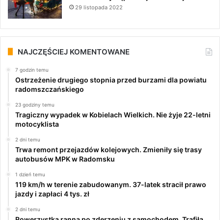
29 listopada 2022
NAJCZĘŚCIEJ KOMENTOWANE
7 godzin temu
Ostrzeżenie drugiego stopnia przed burzami dla powiatu
radomszczańskiego
23 godziny temu
Tragiczny wypadek w Kobielach Wielkich. Nie żyje 22-letni
motocyklista
2 dni temu
Trwa remont przejazdów kolejowych. Zmieniły się trasy
autobusów MPK w Radomsku
1 dzień temu
119 km/h w terenie zabudowanym. 37-latek stracił prawo
jazdy i zapłaci 4 tys. zł
2 dni temu
Rowerzystka ranna po zderzeniu z samochodem. Trafiła