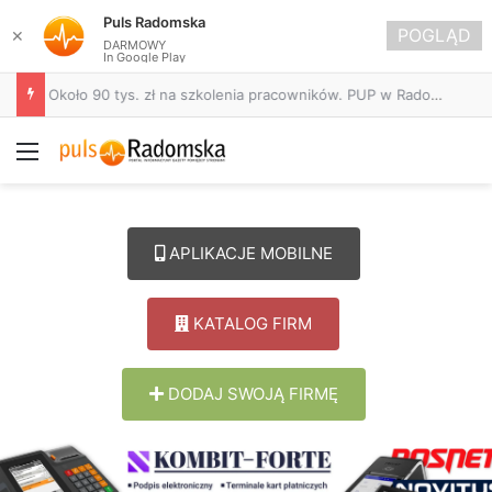
Puls Radomska
POGLĄD
✕
DARMOWY
In Google Play
Życie bez alkoholu – lepszy wybór. Radomsko włącza się w Miesiąc Trzeźwości
Menu
APLIKACJE MOBILNE
KATALOG FIRM
DODAJ SWOJĄ FIRMĘ