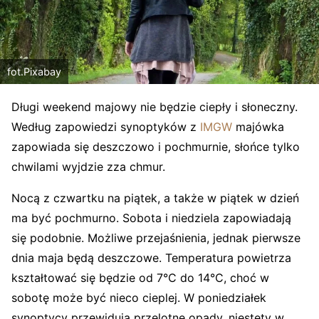
fot.Pixabay
Długi weekend majowy nie będzie ciepły i słoneczny.
Według zapowiedzi synoptyków z
IMGW
majówka
zapowiada się deszczowo i pochmurnie, słońce tylko
chwilami wyjdzie zza chmur.
Nocą z czwartku na piątek, a także w piątek w dzień
ma być pochmurno. Sobota i niedziela zapowiadają
się podobnie. Możliwe przejaśnienia, jednak pierwsze
dnia maja będą deszczowe. Temperatura powietrza
kształtować się będzie od 7°C do 14°C, choć w
sobotę może być nieco cieplej. W poniedziałek
synoptycy przewidują przelotne opady, niestety w