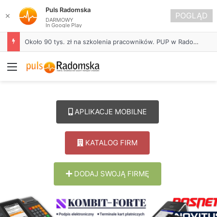
Puls Radomska
POGLĄD
✕
DARMOWY
In Google Play
Życie bez alkoholu – lepszy wybór. Radomsko włącza się w Miesiąc Trzeźwości
Menu
APLIKACJE MOBILNE
KATALOG FIRM
DODAJ SWOJĄ FIRMĘ