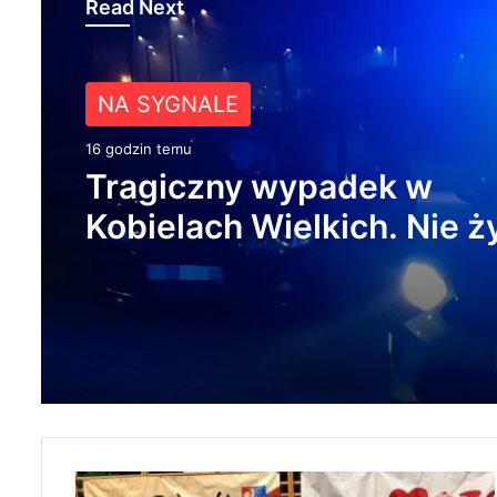
Read Next
Z ŻYCIA MIASTA
NA SYGNALE
18 godzin temu
16 godzin temu
Około 90 tys. zł na szkole
pracowników. PUP w Ra
Tragiczny wypadek w
ogłasza nabór wniosków
Kobielach Wielkich. Nie ż
22-letni motocyklista
Z