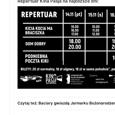
Repertuar Kina Pasja na najbliższe dni:
Czytaj też: Baciary gwiazdą Jarmarku Bożonarodz