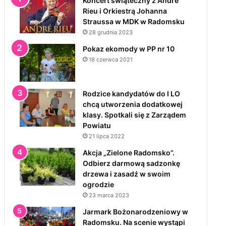
Koncert świąteczny z André
Rieu i Orkiestrą Johanna
Straussa w MDK w Radomsku
28 grudnia 2023
Pokaz ekomody w PP nr 10
18 czerwca 2021
Rodzice kandydatów do I LO
chcą utworzenia dodatkowej
klasy. Spotkali się z Zarządem
Powiatu
21 lipca 2022
Akcja „Zielone Radomsko”.
Odbierz darmową sadzonkę
drzewa i zasadź w swoim
ogrodzie
23 marca 2023
Jarmark Bożonarodzeniowy w
Radomsku. Na scenie wystąpi