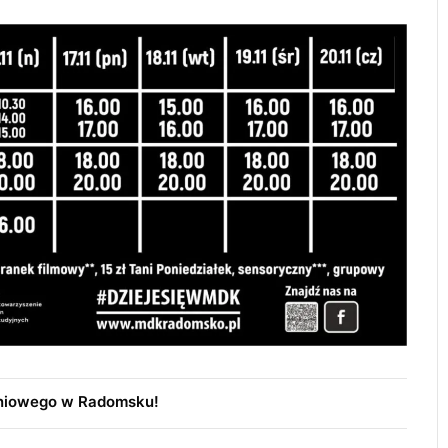
Trwa remont przejazdów kolejowych.
Zmieniły się trasy autobusów MPK w
eniowego w Radomsku!
Radomsku