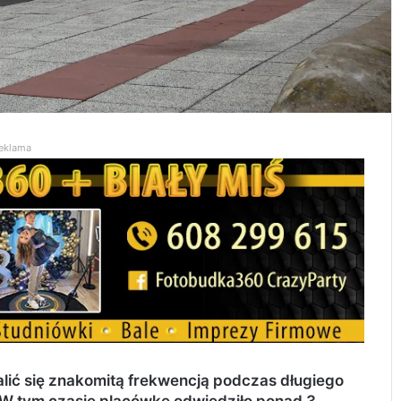
eklama
lić się znakomitą frekwencją podczas
długiego
. W tym czasie placówkę odwiedziło
ponad 3