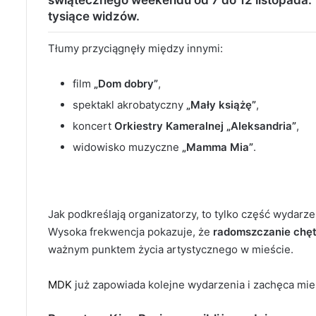
tysiące widzów
.
Tłumy przyciągnęły między innymi:
film
„Dom dobry”
,
spektakl akrobatyczny
„Mały książę”
,
koncert
Orkiestry Kameralnej „Aleksandria”
,
widowisko muzyczne
„Mamma Mia”
.
Jak podkreślają organizatorzy, to tylko część wydarz
Wysoka frekwencja pokazuje, że
radomszczanie chętn
ważnym punktem życia artystycznego w mieście.
MDK
już zapowiada kolejne wydarzenia i zachęca mi