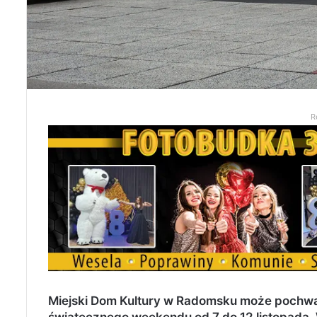
R
Miejski Dom Kultury w Radomsku może pochwa
świątecznego weekendu
od 7 do 12 listopada