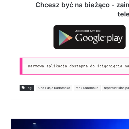
Chcesz być na bieżąco - zain
tel
Darmowa aplikacja dostępna do ściągnięcia n
Tagi
Kino Pasja Radomsko
mdk radomsko
repertuar kina 