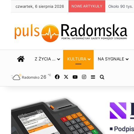
czwartek, 6 sierpnia 2026
NOWE ARTYKUŁY
Życie bez alk
STRONA GŁÓWNA
Z ŻYCIA …
KULTURA
NA SYGNALE
℃
26
Facebook
X
YouTube
Instagram
Sidebar
Szukaj
Radomsko