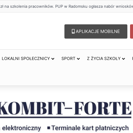
oholu – lepszy wybór. Radomsko włącza się w Miesiąc Trzeźwości
APLIKACJE MOBILNE
LOKALNI SPOŁECZNICY
SPORT
Z ŻYCIA SZKOŁY