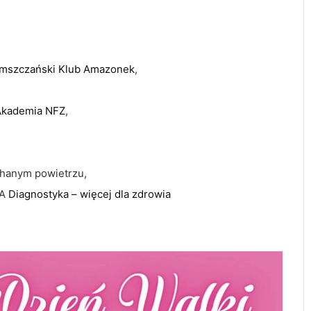
mszczański Klub Amazonek
,
Akademia NFZ
,
chanym powietrzu,
EA
Diagnostyka – więcej dla zdrowia