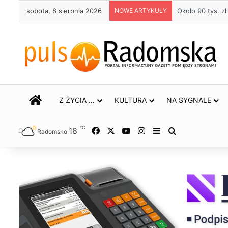
sobota, 8 sierpnia 2026
NOWE ARTYKUŁY
Życie bez alkoh
STRONA GŁÓWNA
Z ŻYCIA …
KULTURA
NA SYGNALE
℃
18
Facebook
X
YouTube
Instagram
Sidebar
Szukaj
Radomsko