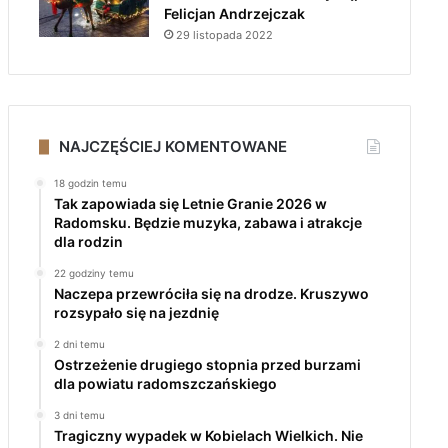
Felicjan Andrzejczak
29 listopada 2022
NAJCZĘŚCIEJ KOMENTOWANE
18 godzin temu
Tak zapowiada się Letnie Granie 2026 w
Radomsku. Będzie muzyka, zabawa i atrakcje
dla rodzin
22 godziny temu
Naczepa przewróciła się na drodze. Kruszywo
rozsypało się na jezdnię
2 dni temu
Ostrzeżenie drugiego stopnia przed burzami
dla powiatu radomszczańskiego
3 dni temu
Tragiczny wypadek w Kobielach Wielkich. Nie