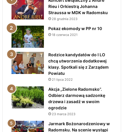
Koncert świąteczny z André
Rieu i Orkiestrą Johanna
Straussa w MDK w Radomsku
28 grudnia 2023
Pokaz ekomody w PP nr 10
18 czerwca 2021
Rodzice kandydatów do I LO
chcą utworzenia dodatkowej
klasy. Spotkali się z Zarządem
Powiatu
21 lipca 2022
Akcja „Zielone Radomsko”.
Odbierz darmową sadzonkę
drzewa i zasadź w swoim
ogrodzie
23 marca 2023
Jarmark Bożonarodzeniowy w
Radomsku. Na scenie wystąpi