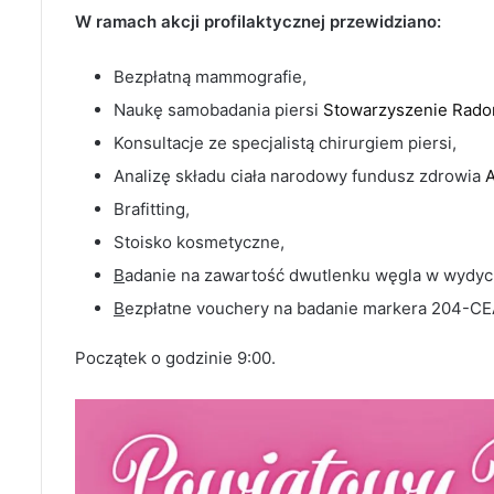
W ramach akcji profilaktycznej przewidziano:
Bezpłatną mammografie,
Naukę samobadania piersi
Stowarzyszenie Rado
Konsultacje ze specjalistą chirurgiem piersi,
Analizę składu ciała narodowy fundusz zdrowia
Brafitting,
Stoisko kosmetyczne,
B
adanie na zawartość dwutlenku węgla w wydy
B
ezpłatne vouchery na badanie markera 204-C
Początek o godzinie 9:00.