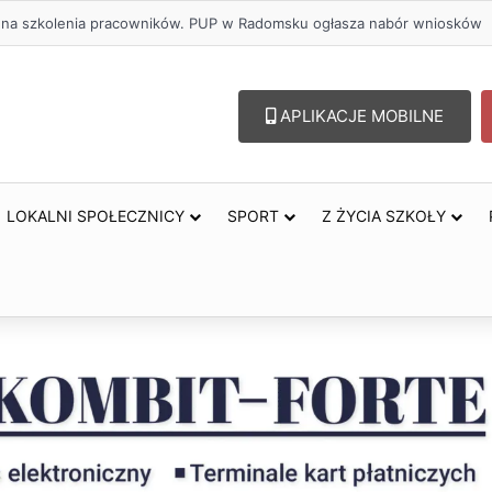
olu – lepszy wybór. Radomsko włącza się w Miesiąc Trzeźwości
APLIKACJE MOBILNE
LOKALNI SPOŁECZNICY
SPORT
Z ŻYCIA SZKOŁY